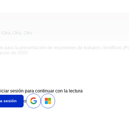
-
Otra, Otra, Otro
te para la presentación de resúmenes de trabajos científicos (Po
gosto de 2003
niciar sesión para continuar con la lectura
o
ia sesión