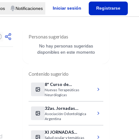
Iniciar sesión
Registrarse
tos
Notificaciones
Personas sugeridas
No hay personas sugeridas
disponibles en este momento
Contenido sugerido
8º Curso de
Nuevas Terapeúticas
actualización
Neurólogicas
Neurológica
32as. Jornadas
Asociación Odontológica
Internacionales de la
Argentina
Asociación
Odontológica Argentina
XI JORNADAS
d
Salud ocular y temáticas
NACIONALES DE SALUD