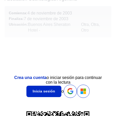
Comienza:
4 de noviembre de 2003
Finaliza:
7 de noviembre de 2003
Ubicación:
Buenos Aires Sheraton
Otra, Otra,
Hotel
-
Otro
Crea una cuenta
o iniciar sesión para continuar
con la lectura
o
Inicia sesión