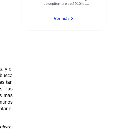
de septiembre de 2010 los
escritores y los lectores se
encuentran en un espacio
común.
Ver más
, y el
 busca
es tan
s, las
os más
ntinos
tar el
ntivas