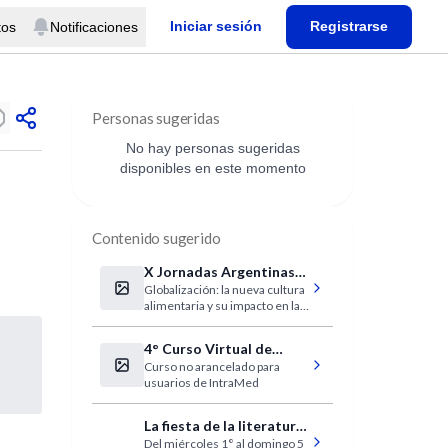
Iniciar sesión
Registrarse
tos
Notificaciones
Personas sugeridas
No hay personas sugeridas
disponibles en este momento
Contenido sugerido
X Jornadas Argentinas
Globalización: la nueva cultura
de Nutrición
alimentaria y su impacto en la
salud
4° Curso Virtual de
Curso no arancelado para
Actualización de
usuarios de IntraMed
Infecciones Adultos
La fiesta de la literatura
Del miércoles 1° al domingo 5
en Bs. As.