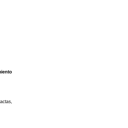
miento
actas,