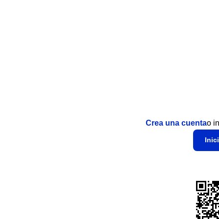
Crea una cuenta
o i
Inic