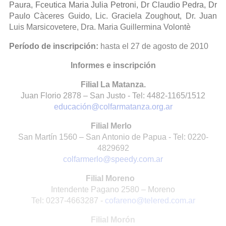
Paura, Fceutica Maria Julia Petroni, Dr Claudio Pedra, Dr
Paulo Càceres Guido, Lic. Graciela Zoughout, Dr. Juan
Luis Marsicovetere, Dra. Maria Guillermina Volontè
Período de inscripción:
hasta el 27 de agosto de 2010
Informes e inscripción
Filial La Matanza.
Juan Florio 2878 – San Justo - Tel: 4482-1165/1512
educación@colfarmatanza.org.ar
Filial Merlo
San Martín 1560 – San Antonio de Papua - Tel: 0220-
4829692
colfarmerlo@speedy.com.ar
Filial Moreno
Intendente Pagano 2580 – Moreno
Tel: 0237-4663287 -
cofareno@telered.com.ar
Filial Morón