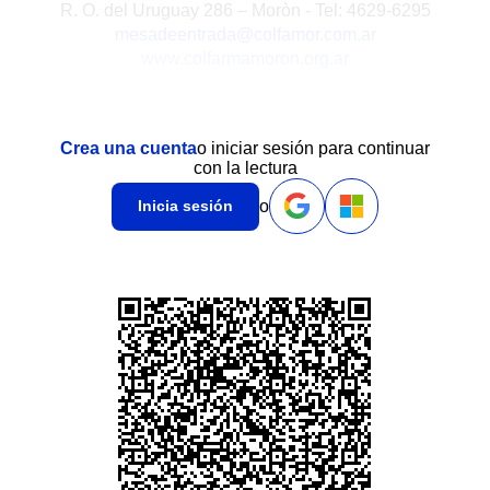
R. O. del Uruguay 286 – Moròn - Tel: 4629-6295
mesadeentrada@colfamor.com.ar
www.colfarmamoron.org.ar
Crea una cuenta
o iniciar sesión para continuar
con la lectura
o
Inicia sesión