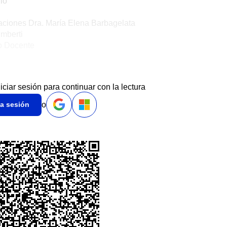
io
laciones Dra. María Elena Barbagelata
mberti
o Docente
niciar sesión para continuar con la lectura
o
ia sesión