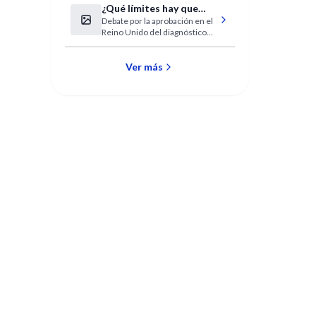
¿Qué límites hay que
Debate por la aprobación en el
poner a la selección de
Reino Unido del diagnóstico
embriones?
preimplantatorio: sólo ante
riesgo de cáncer
Ver más