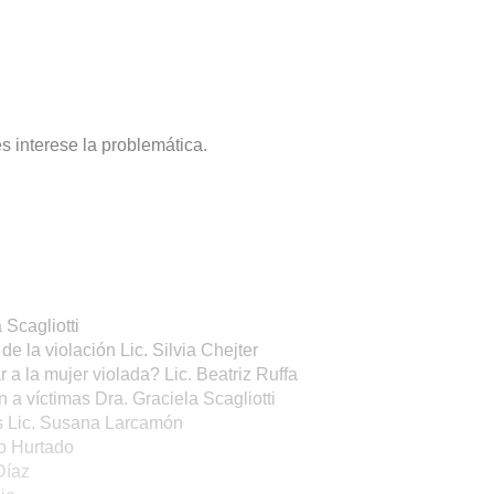
s interese la problemática.
 Scagliotti
de la violación Lic. Silvia Chejter
r a la mujer violada? Lic. Beatriz Ruffa
n a víctimas Dra. Graciela Scagliotti
as Lic. Susana Larcamón
o Hurtado
Díaz