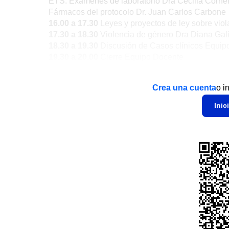
ETS: Exámenes de laboratorio Dra Cecilia Cornel
Fármacos del protocolo Dr. Juan Carlos Carbone
16.00 a 17.30
Leyes y proyectos de ley sobre vio
17.30 a 18.30
Violencia de género Dra Diana Gali
18.30 a 19.30
Discusión de Casos clínicos Equip
19.30 a 20.00
Cierre Equipo Docente
Crea una cuenta
o i
Inic