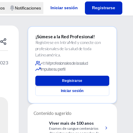
Iniciar sesión
Registrarse
tos
Notificaciones
¡Súmese a la Red Profesional!
Regístrese en IntraMed y conecte con
profesionales de la salud de toda
Latinoamérica.
2023
+1.1 M profesionales de la salud
Impulse su perfil
Registrarse
Iniciar sesión
Contenido sugerido
Viver mais de 100 anos
Exames de sangue centenários