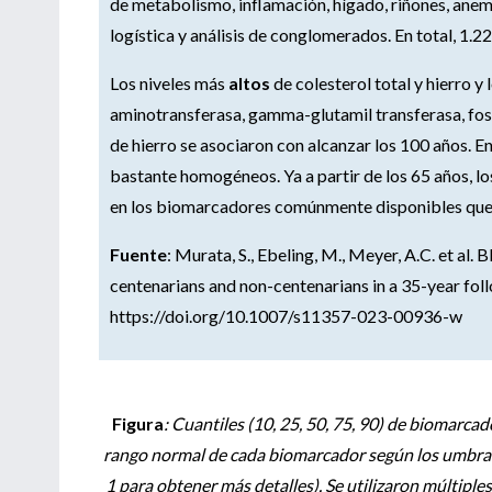
de metabolismo, inflamación, hígado, riñones, anemi
logística y análisis de conglomerados. En total, 1.
Los niveles más
altos
de colesterol total y hierro y
aminotransferasa, gamma-glutamil transferasa, fosf
de hierro se asociaron con alcanzar los 100 años. E
bastante homogéneos. Ya a partir de los 65 años, 
en los biomarcadores comúnmente disponibles que l
Fuente
: Murata, S., Ebeling, M., Meyer, A.C. et al
centenarians and non-centenarians in a 35-year f
https://doi.org/10.1007/s11357-023-00936-w
Figura
: Cuantiles (10, 25, 50, 75, 90) de biomarca
rango normal de cada biomarcador según los umbral
1 para obtener más detalles). Se utilizaron múltiple