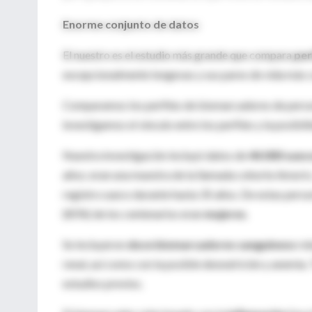
Enorme conjunto de datos
El nuestro es el estudio más grande que compara
per
excepcionalmente longevas y sus pares de vida más co
Comparamos los perfiles de biomarcadores de perso
investigamos el vínculo entre los perfiles y la posibi
Nuestra investigación incluyó datos de
44.000 suec
años; eran una muestra de la llamada cohorte Amoris.
registro sueco durante hasta 35 años. De estas person
(85%) de los centenarios eran
mujeres
.
Se incluyeron
doce biomarcadores sanguíneos
rel
renal, así como con la posible desnutrición y anemia.
estudios previos.