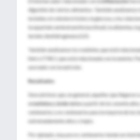
El biomarcador relacionado con la
inflamación
fue e
digestión de ciertos alimentos. También analizamos 
incluidos el colesterol total y la glucosa, y los relac
la aspartato aminotransferasa (Asat), la albúmina, la
lactato deshidrogenasa (LD).
También analizamos la creatinina, que está relacionada
hierro (TIBC), que está relacionada con la anemia. 
asociado con la nutrición.
Resultados
Descubrimos que, en general, aquellos que llegaron a
creatinina y ácido úrico
a partir de los sesenta año
centenarios y no centenarios para la mayoría de los 
extremadamente altos o bajos.
Por ejemplo, muy pocos centenarios tenían un nivel de g