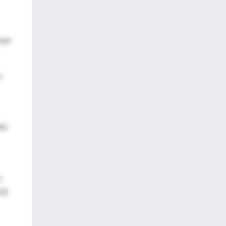
onas
e
del
y
 en