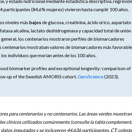
a, y estado nutricional mediante estadística descriptiva, regresió
224 participantes (84,6% mujeres) vivieron hasta cumplir 100 años.
 los niveles más
bajos
de glucosa, creatinina, ácido úrico, aspartato
atasa alcalina, lactato deshidrogenasa y capacidad total de unión
n general, los centenarios mostraron perfiles de biomarcadores
los centenarios mostraban valores de biomarcadores más favorable
os individuos que morían antes de los 100 años.
. Blood biomarker profiles and exceptional longevity: comparison of
ollow-up of the Swedish AMORIS cohort.
GeroScience
(2023).
dores para centenarios y no centenarios. Las áreas verdes muestran
es clínicos utilizados comúnmente (consulte la tabla complement
s datos imputados y se incluyeron 44.636 participantes. CT: colest