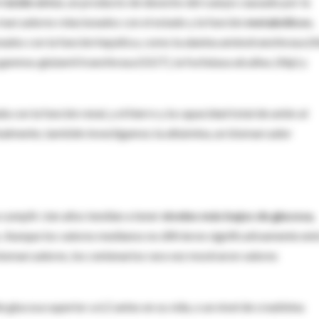
l
ácido úrico
, un producto de desecho del cuerpo causado por la
marcadores relacionados con el estado y la función
metabólicos
,
ionados con la función hepática, como la alanina aminotransferasa (Al
 gamma-glutamil transferasa (GGT), la fosfatasa alcalina. (Alp) y
 con la función renal, y el hierro y la capacidad total de unión al
Finalmente, también investigamos la albúmina, un biomarcador
 cumplir cien años tendían a tener
niveles más bajos de glucosa,
s. Aunque los valores medianos no difirieron significativamente ent
biomarcadores, los centenarios rara vez mostraron valores
lucosa superior a 6,5 ​​antes en su vida, o un nivel de creatinina