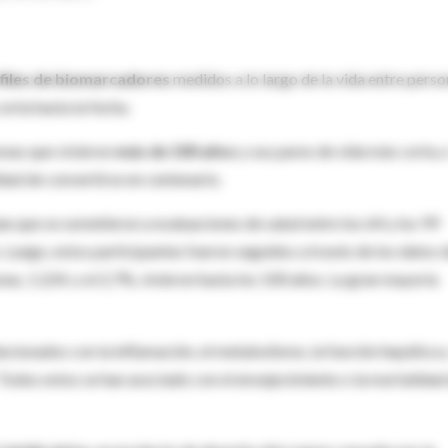
files de biomarcadores
medidos a lo largo de la vida entre pers
rta hasta la fecha.
nas que vivieron
más de 100 años
y sus pares de vida más corta, 
lidad de convertirse en centenario.
os
que se sometieron a evaluaciones de salud entre los 64 y los 99
 Luego, estos participantes fueron seguidos a través de los datos 
as, 1.224, o el 2,7%, vivieron hasta los 100 años. La gran mayoría
acionados con la inflamación, el metabolismo, la función hepática 
 Todos estos se han asociado con el envejecimiento o la mortalidad