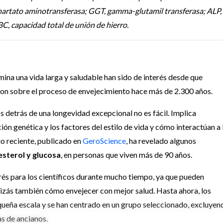
spartato aminotransferasa; GGT, gamma-glutamil transferasa; ALP,
IBC, capacidad total de unión de hierro.
ina una vida larga y saludable han sido de interés desde que
eron sobre el proceso de envejecimiento hace más de 2.300 años.
 detrás de una longevidad excepcional no es fácil. Implica
ión genética y los factores del estilo de vida y cómo interactúan a 
io reciente, publicado en
GeroScience
, ha revelado algunos
esterol y glucosa
, en personas que viven más de 90 años.
rés para los científicos durante mucho tiempo, ya que pueden
zás también cómo envejecer con mejor salud. Hasta ahora, los
ueña escala y se han centrado en un grupo seleccionado, excluyen
as de ancianos.