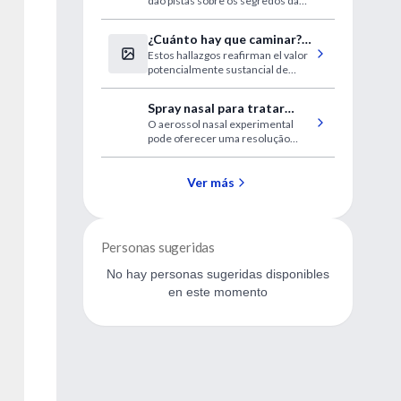
dão pistas sobre os segredos da
longevidade
¿Cuánto hay que caminar?
Estos hallazgos reafirman el valor
Nuevas definiciones
potencialmente sustancial de
incluso cantidades modestas de
actividad física absoluta o
Spray nasal para tratar
adicional.
O aerossol nasal experimental
taquicardia
pode oferecer uma resolução
supraventricular
rápida e simples para tratar a
paroxística
taquicardia.
Ver más
Personas sugeridas
No hay personas sugeridas disponibles
en este momento