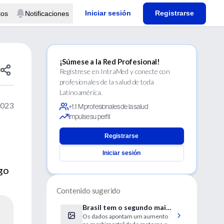
Iniciar sesión
Registrarse
tos
Notificaciones
¡Súmese a la Red Profesional!
Regístrese en IntraMed y conecte con
profesionales de la salud de toda
Latinoamérica.
2023
+1.1 M profesionales de la salud
Impulse su perfil
Registrarse
Iniciar sesión
go
Contenido sugerido
Brasil tem o segundo maior
Os dados apontam um aumento
número de cesáreas no