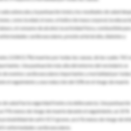
cada subescala y la puntuación total y los resultados de salud des
ciones, como la edad, el sexo, el índice de masa corporal, la educaci
 tabaco, el consumo de alcohol, la actividad física, combustible par
enfermedades cardiovasculares, presión arterial alta, diabetes y
hubo 2.034 (5,7%) muertes por todas las causas, de las cuales 765 s
portantes. Una puntuación más alta del entorno del vecindario se
o de eventos cardiovasculares importantes y mortalidad por todas
e el seguimiento y una reducción del 10% en el riesgo de muerte
 de salud fue la seguridad frente a la delincuencia. Una puntuación
 un 9 % menos de riesgo de muerte durante el seguimiento, un 10 %
probabilidad de sufrir ECV graves, un 6 % menos de riesgo de inf
frir enfermedades cardiovasculares.