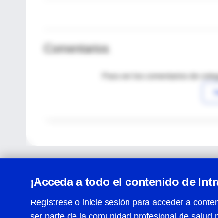
Comentarios
Para ver los comentarios de coleg
I
¡Acceda a todo el contenido de Int
Regístrese o inicie sesión para acceder a conten
ser parte de la comunidad profesional de salud 