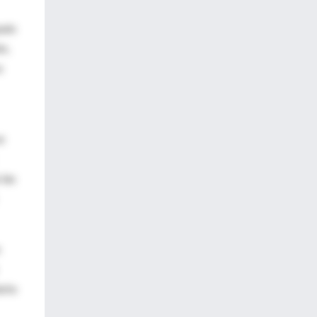
pués
ón,
a
e
 las
arto