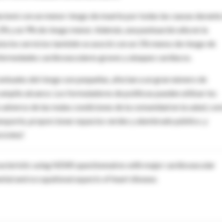
lacionó con un menor riesgo de muerte por todas las causas durante
2% y un 9% de riesgo menor. Además, una puntuación alta en la
ta los servicios también se asoció con un 1% menos de riesgo de
fermedades cardiovasculares graves y ataques cardíacos.
rcentuales del riesgo son pequeñas, afectan a un gran número de
 amplio alcance. Los formuladores de políticas pueden utilizar los
 adverso de las malas condiciones de la comunidad en la salud, co
transporte, proporcionar espacios verdes y alumbrado público, y
icleta”.
racteristic using NEWS questionnaires with major cardiovascular
ntal and occupational aspects of heart disease.