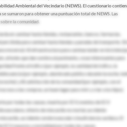
nabilidad Ambiental del Vecindario (NEWS). El cuestionario contie
a se sumaron para obtener una puntuación total de NEWS. Las
s sobre la comunidad.
arda en caminar hasta tiendas, restaurantes, bancos, farmacias,
d percibida para caminar hasta tiendas y paradas de transporte; 3) 
para moverse); 4) infraestructura para caminar/andar en bicicleta (
plo, árboles que dan sombra al pavimento, cosas interesantes para
ridad frente al tráfico (por ejemplo, la cantidad de tráfico, la
a delincuencia (por ejemplo, alumbrado público durante la noche; índ
la noche); y 8) satisfacción de la comunidad (por ejemplo, con el
acceso a las compras, un buen lugar para vivir y criar a los hijos).
rte por todas las causas, muerte por ECV, eventos de ECV
ovasculares, infarto de miocardio no mortal, accidente
 miocardio, accidente cerebrovascular e insuficiencia cardíaca. El
de ECV mayores y mortalidad por todas las causas.