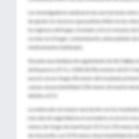
Los investigadores analizaron las asociaciones entre 
de ajustar los factores que podrían influir en las rela
los ingresos del hogar, el estado civil, el consumo de
cocinar en el hogar, contaminación, antecedentes de 
medicamentos habituales.
Durante una mediana de seguimiento de
11,7 años
, 
atribuyeron a ECV, y 3.042 (8,5%) eventos de ECV im
asoció con un riesgo 6% menor del resultado primari
causas, una probabilidad 12% menor de muerte durant
debido a ECV.
La subescala con mayor asociación con los resultados
más alta de seguridad en el vecindario se asoció con
menos de riesgo de muerte por ECV, un 3 % menos de 
de miocardio y un 10 % menos de probabilidad de su