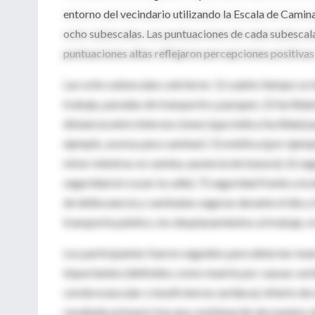
entorno del vecindario utilizando la Escala de Cami
ocho subescalas. Las puntuaciones de cada subescal
puntuaciones altas reflejaron percepciones positiva
Las ocho subescalas cubrieron: 1) cuánto tiempo se t
trabajo, paradas de transporte y parques; 2) facilida
distancia entre intersecciones (que indica facilidad 
ejemplo, aceras para caminar); 5) estética (por ejem
mirar mientras se camina, ausencia de basura); 6) segu
seguridad al cruzar la calle); 7) seguridad frente a l
de delincuencia y caminatas seguras durante el día y 
transporte público, los desplazamientos al trabajo, el 
Los participantes fueron seguidos para detectar mue
importantes (definidos como muerte por causas cardi
cerebrovascular o insuficiencia cardíaca), infarto de
resultado primario fue una combinación de eventos 