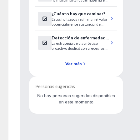
na morbimortalidade materna e
mundo, apesar dos riscos
perinatal e representam uma
grave distorção na assistência à
¿Cuánto hay que caminar?
saúde
Estos hallazgos reafirman el valor
Nuevas definiciones
potencialmente sustancial de
incluso cantidades modestas de
actividad física absoluta o
Detección de enfermedad
adicional.
La estrategia de diagnóstico
cardiovascular en pacientes
proactivo duplicó con creces los
con EPOC o diabetes 2
nuevos diagnósticos de ECV
Ver más
Personas sugeridas
No hay personas sugeridas disponibles
en este momento