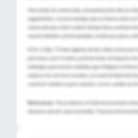
Para todas las subescalas, una puntuación alta se re
seguimiento, con porcentajes que oscilaron entre un 
subescala que cubre cuánto tiempo lleva caminar has
muerte debido a enfermedades cardiovasculares, en
El Dr. Li dijo: “Si bien algunas de las reducciones po
personas y, por lo tanto, podrían tener un impacto de
hallazgos para tomar medidas que mitiguen el efecto
mejorar los servicios locales y la conectividad del 
construir senderos para caminar, correr y andar en bic
Referencia
: “Associations of built environment cha
diseases and all-cause mortality” Ssession Environme