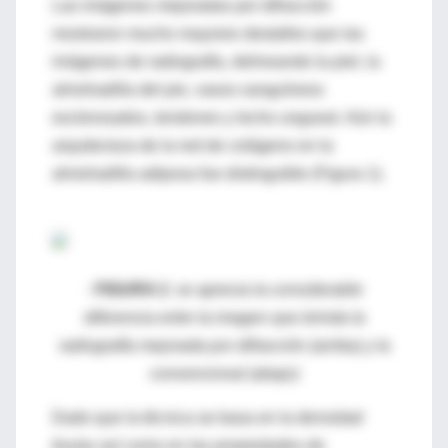
Las imágenes mejoradas por difracción
mostraron mucho mayores destalles que las
imágenes de radiografía, delineando la piel, la
almohadilla del pie, vasos sanguíneos
esclerosados, tendones y lecho ungueal. Aún la
arquitectura de la red de colágeno en la
almohadilla adiposa fue distinguible (Figura 1).
·
FIGURA 1
: se aprecia la considerable
diferencia entre la imagen que brinda la
radiografía mejorada por difracción (arriba) y la
convencional (abajo)
Dado que la técnica se basa en la densidad
tisular así como en las propiedades de