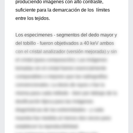
produciendo imágenes con alto contraste,
suficiente para la demarcación de los límites
entre los tejidos.
Los especimenes - segmentos del dedo mayor y
del tobillo - fueron objetivados a 40 keV ambos
con el cristal analizador (versión mejorada) y sin
el cristal (para comparación). Las imágenes
tomadas sin el cristal fueron esencialmente
comparables o mejores que las radiografías
convencionales. La dosis de rayos x fue la
misma para cada método - bien por debajo de la
dosificación típica para las imágenes
diagnósticas de las extremidades - y cada
muestra fue medida al menos dos veces para
establecer la reproducibilidad.