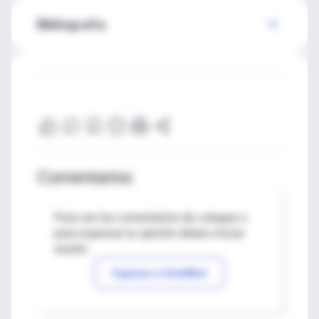
Bibliografía
Comentarios
Para ver los comentarios de colegas o
para expresar tu opinión debes iniciar
sesión
Ingresar a IntraMed