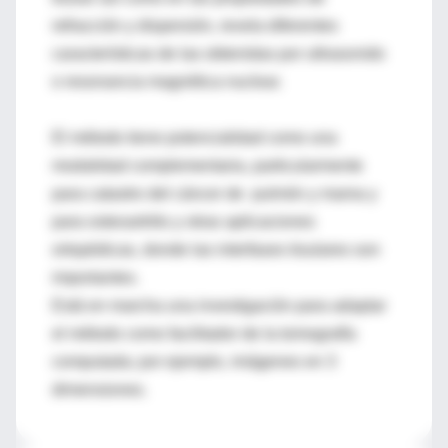
refracción y dispersión, revela diferentes
características de las obtenidas por ultrasonido
o resonancia magnética nuclear.
El método tiene potencialidad como una
modalidad complementaria, particularmente
para catastro del cáncer de pulmón y mama y
para osteoartritis y otras aplicaciones
ortopédicas, donde las interfases tisulares son
importantes.
Está en marcha una investigación para adaptar
el método como facilitador de la tomografía
computada; por ejemplo, imágenes en 3
dimensiones.