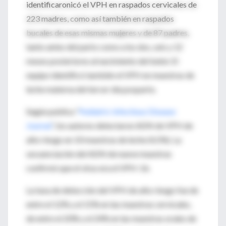
identificaronicó el VPH en raspados cervicales de
223 madres, como así también en raspados
bucales de esas mismas mujeres y de 87 padres,
tanto antes del parto como a los dos, seis y 12
meses posteriores al nacimiento del bebé. El
equipo identificó también el VPH en muestras de
leche materna del tercer día posparto.
Según publica “
Pediatric Infectious Disease
Journal
”, los autores detectaron ADN de VPH de
alto riesgo en 10 muestras de leche (4,5%). La
secuenciación del ADN de nueve muestras
confirmó que el virus era el VPH-16.
La tasa de detección del VPH de alto riesgo fue de
entre el 12% y el 15% en las muestras cervicales,
de entre el 20% y el 24% en las muestras orales de