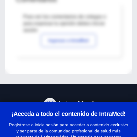
Para ver los comentarios de colegas o
para expresar tu opinión debes iniciar
sesión
Ingresar a IntraMed
¡Acceda a todo el contenido de IntraMed!
Centro de Ayuda
Regístrese o inicie sesión para acceder a contenido exclusivo
y ser parte de la comunidad profesional de salud más