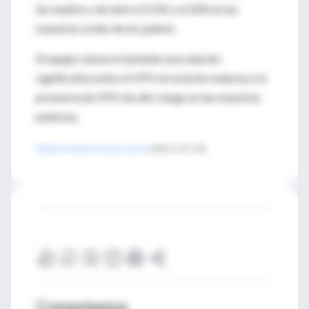
las madres y de entre el 21% y el 26% en las
muestras orales de los padres.
El equipo observó también una relación
significativa entre el VPH en la leche materna y la
presencia de VPH de alto riesgo en las muestras
paternas.
Pediatric Infectious Disease Journal
2008;27:557-558
Comentarios