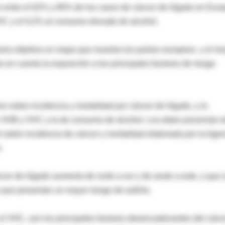
e entre el 62% y 80% de los casos de cáncer de hígado en Eur
VHC y el 9,2% al consumo elevado de alcohol.
nera objetiva un mapa que muestra los países europeos y el ri
o en cuenta la exposición a los principales factores de riesgo
s sobre incidencia y mortalidad por cáncer de hígado, y la
or VHB y VHC y la de consumo de alcohol. Los datos provenían 
sobre incidencia de cáncer y mortalidad elaborada por la Agen
.
ncer de hígado aumenta de norte a sur y de oeste a este, y que 
 que presentan un mayor riesgo de sufrirlo.
el VHC, son los principales factores desencadenantes del cánc