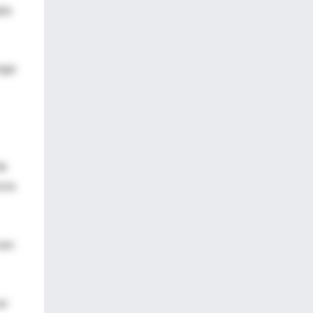
opa
esgo
de
cia
son
er