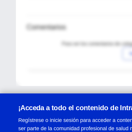
Comentarios
Para ver los comentarios de coleg
I
¡Acceda a todo el contenido de Int
Regístrese o inicie sesión para acceder a conten
ser parte de la comunidad profesional de salud 
Centro de Ayuda