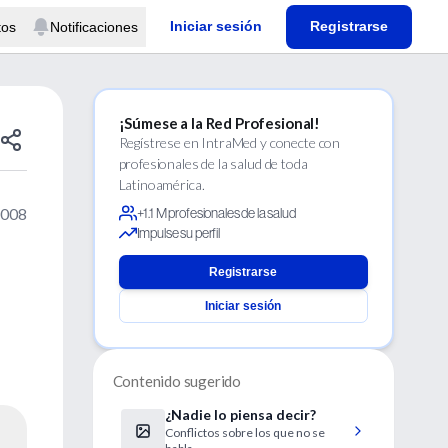
Iniciar sesión
Registrarse
tos
Notificaciones
¡Súmese a la Red Profesional!
Regístrese en IntraMed y conecte con
profesionales de la salud de toda
Latinoamérica.
2008
+1.1 M profesionales de la salud
Impulse su perfil
Registrarse
Iniciar sesión
Contenido sugerido
¿Nadie lo piensa decir?
Conflictos sobre los que no se