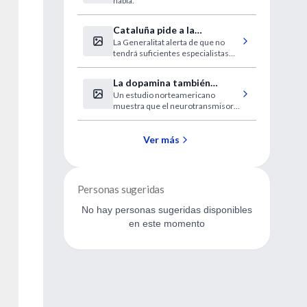
habla.
Cataluña pide a la
La Generalitat alerta de que no
desesperada médicos
tendrá suficientes especialistas
extranjeros sin homologar
este verano.
La dopamina también
Un estudio norteamericano
induce el miedo
muestra que el neurotransmisor
no solamente está relacionado
con la búsqueda de recompensas
placenteras, como la comida, el
Ver más
sexo y las drogas.
Personas sugeridas
No hay personas sugeridas disponibles
en este momento