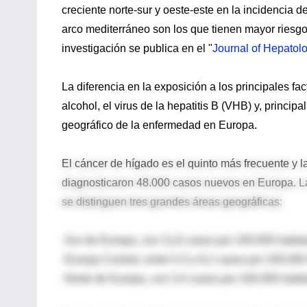
creciente norte-sur y oeste-este en la incidencia d
arco mediterráneo son los que tienen mayor riesgo
investigación se publica en el "
Journal of Hepatol
La diferencia en la exposición a los principales f
alcohol, el virus de la hepatitis B (VHB) y, principa
geográfico de la enfermedad en Europa.
El cáncer de hígado es el quinto más frecuente y 
diagnosticaron 48.000 casos nuevos en Europa. La
se distinguen tres grandes áreas geográficas:
-Sur de Europa, con 11,6 casos por 100.000 habitan
-Europa Central, entre 5,3 y 6,2 casos por 100.00
-Norte de Europa, con 3,4 casos por 100.000 habita