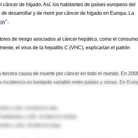
el cáncer de hígado. Así, los habitantes de países europeos del
 de desarrollar y de morir por cáncer de hígado en Europa. La
ogy
".
actores de riesgo asociados al cáncer hepático, como el consum
lmente, el virus de la hepatitis C (VHC), explicarían el patrón
la tercera causa de muerte por cáncer en todo el mundo. En 200
 incidencia es bastante variable entre países y zonas. En Eur
tes y año. Incidencia alta.
0 habitantes y año. Incidencia media.
ntes y año. Incidencia baja.