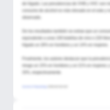
de hígado. Las prevalencias de VHB y VHC son más
consumo de alcohol es más elevado en el este y no
observado.
De los resultados también se extrae que un consumo
equivalente a unas 100 botellas de vino o 220 litr
hígado un 26% en hombres y un 14% en mujeres.
Finalmente, los autores destacan que la prevalenc
riesgo un 15% en hombres y un 21% en mujeres; y
33%, respectivamente.
Journal of Hepatology
2008;49:233-242