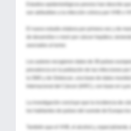
Estudios epidemiológicos previos han descrito qu
son atribuibles a la infección crónica por VHB o 
El nuevo estudio elabora por primera vez y de ma
de desarrollar o morir por cáncer hepático, teniend
asociados al tumor.
Los autores recogieron datos de 38 países europeo
prevalencia en la población de las infecciones p
la OMS y de Globocan, una base de datos mundial 
Internacional del Cáncer (IARC), con base en Lyon
La investigación concluye que la incidencia de cá
los habitantes de países del sureste de Europa los
También que el VHB, el alcohol y, especialmente, 