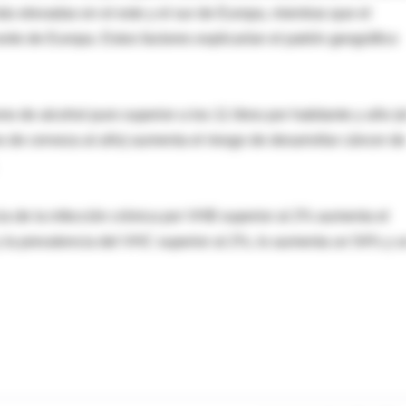
 elevadas en el este y el sur de Europa, mientras que el
rte de Europa. Estos factores explicarían el patrón geográfico
 de alcohol puro superior a los 11 litros por habitante y año (e
os de cerveza al año) aumenta el riesgo de desarrollar cáncer de
ia de la infección crónica por VHB superior al 2% aumenta el
 la prevalencia del VHC superior al 2%, lo aumenta un 54% y u