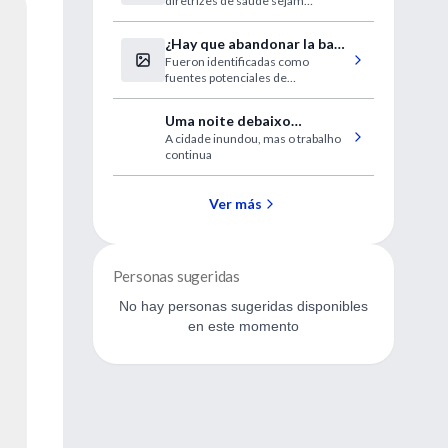
diretrizes de saúde sejam
macacos
atualizadas
¿Hay que abandonar la bata
Fueron identificadas como
blanca?
fuentes potenciales de
infecciones nosocomiales
Uma noite debaixo
A cidade inundou, mas o trabalho
d&apos;água
continua
Ver más
Personas sugeridas
No hay personas sugeridas disponibles
en este momento