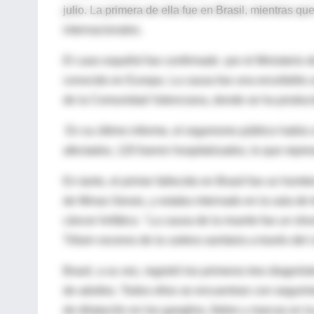
julio. La primera de ella fue en Brasil, mientras 
internacionales.
El caso español fue confirmado por el Ministerio d
conocido en Europa. La causa fue una encefalitis 
de la Comunidad Valenciana, donde se ha produci
En su último informe, el organismo público había 
afectados, 120 fueron hospitalizados, lo que repres
En tanto, el primer fallecido en Brasil fue un homb
de Minas Gerais, y estaba internado en la sala de 
cáncer linfático. "La causa de la muerte fue un sh
Télam voceros de la cartera sanitaria a través del
Brasil, a su vez, registró los primeros tres diagn
de adultos. Todos ellos se encuentran con seguimi
de dilatación en los ganglios, fiebre y marcas en la