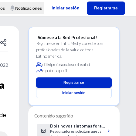
Iniciar sesión
Registrarse
tos
Notificaciones
¡Súmese a la Red Profesional!
Regístrese en IntraMed y conecte con
profesionales de la salud de toda
Latinoamérica.
2022
+1.1 M profesionales de la salud
Impulse su perfil
a
Registrarse
Iniciar sesión
 de
Contenido sugerido
Dois novos sintomas foram
Pesquisadores solicitam que as
identificados na varíola dos