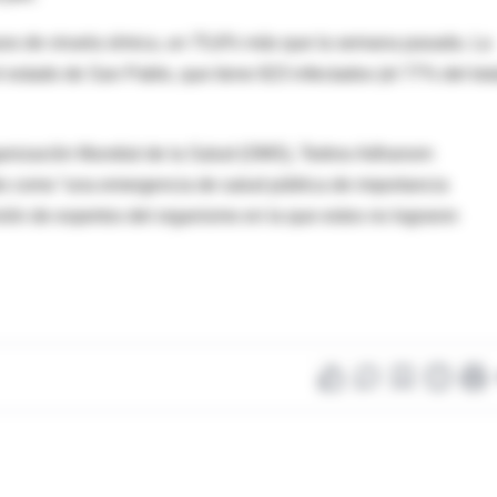
asos de viruela símica, un 75,6% más que la semana pasada. La
estado de San Pablo, que tiene 823 infectados (el 77% del tota
Organización Mundial de la Salud (OMS), Tedros Adhanom
do como “una emergencia de salud pública de importancia
nión de expertos del organismo en la que estos no lograron