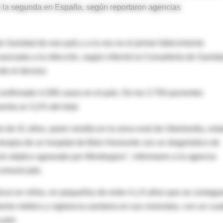
que la segunda en España, según reportaron agencias
e Sanidad de ese país y a la vez es el primer fallecimiento
asociada a la infección, según informó la Consellería de Sanid
do el deceso.
confirmado 4.298 casos en el país. De los 3.750 pacientes
enta un 3,2% del total.
re de 41 años, quien residía en la zona rural de Uberlandia, est
terapia de un hospital de Belo Horizonte con un diagnóstico de
ock séptico agravado por
Monkeypox
", informaron a la agencia
 comunicado.
ósticos en niños, en pequeños de entre 4 y 6 años que se contagi
ento médico y vigilancia sanitaria en sus viviendas, con un cua
 piel.