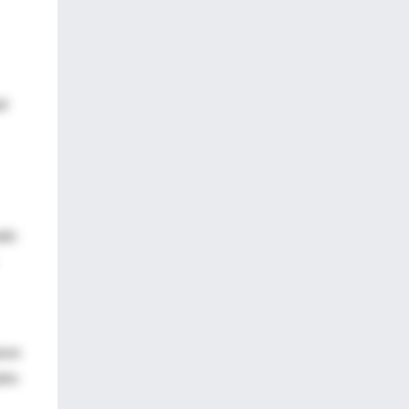
ad
ado
aron
dro