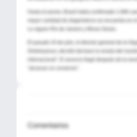
Hasta el jueves, Brasil había confirmado 1.066 c
mayor cantidad de diagnósticos se encuentra en el 
Le siguen Río de Janeiro y Minas Gerais.
El pasado 24 de julio, el director general de la 
Ghebreyesus, decidió declarar la viruela del mun
internacional”. El anuncio llegó después de la reu
“alcanzar un consenso”.
Comentarios