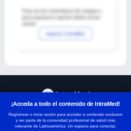
Para ver los comentarios de colegas o
para expresar tu opinión debes iniciar
sesión
Ingresar a IntraMed
¡Acceda a todo el contenido de IntraMed!
Centro de Ayuda
Regístrese o inicie sesión para acceder a contenido exclusivo
y ser parte de la comunidad profesional de salud más
relevante de Latinoamérica. Un espacio para conectar,
Términos y condiciones