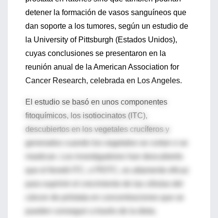
detener la formación de vasos sanguíneos que
dan soporte a los tumores, según un estudio de
la University of Pittsburgh (Estados Unidos),
cuyas conclusiones se presentaron en la
reunión anual de la American Association for
Cancer Research, celebrada en Los Angeles.
El estudio se basó en unos componentes
fitoquímicos, los isotiocinatos (ITC),
descubiertos en los vegetales crucíferos y
generados cuando los vegetales se cortan o se
mastican. Los investigadores han descubierto
que el fenetil-ITC, o PEITC, es altamente eficaz
para suprimir el crecimiento de las células del
cáncer de próstata en concentraciones que se
pueden conseguir a través de la dieta.