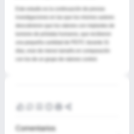
Este estudio es la continuación de previas
investigaciones en las que los mismos autores
descubrieron que los ratones con implantes de
tumores de próstata humanos, que recibieron
una pequeña cantidad de PEITC durante 31
días, eran de menor tamaño en comparación
con los de un grupo de ratones control.
Comentarios