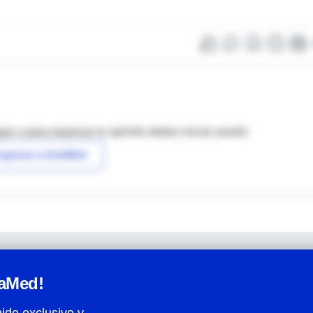
as o para expresar tu opinión debes iniciar sesión
ngresar a IntraMed
raMed!