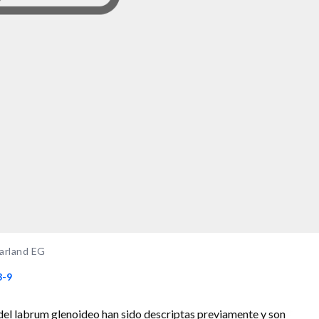
Farland EG
3-9
 del labrum glenoideo han sido descriptas previamente y son