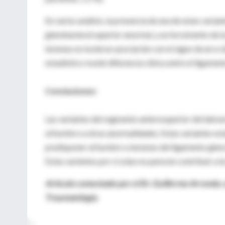
En varios análisis, la presencia de una de estas varia
glenohumeral superior anormal, y un incremento de la
lesiones no tuvieron asociación con el signo de arco d
estadístico reveló diferencia clínica entre el ligame
Conclusiones:
Las variantes del segmento anterosuperior del labru
al hombro a otras anormalidades. Estas variantes est
predisponer al hombro a lesiones del ligamento gleno
Estas varientes por si solas no parecen contribuir a la
Artículo comentado por el Dr. Guillermo Arrondo, 
Traumatología.