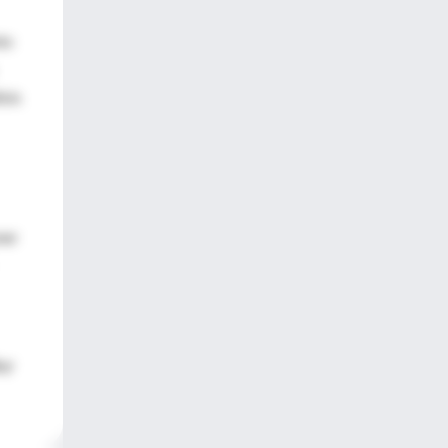
to
isis
ner
 y