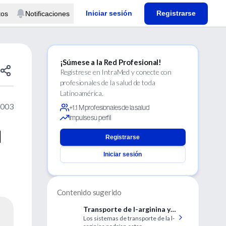
Iniciar sesión
Registrarse
tos
Notificaciones
¡Súmese a la Red Profesional!
Regístrese en IntraMed y conecte con
profesionales de la salud de toda
Latinoamérica.
2003
+1.1 M profesionales de la salud
Impulse su perfil
l
Registrarse
Iniciar sesión
Contenido sugerido
Transporte de l-arginina y
Los sistemas de transporte de la l-
formación de óxido nítrico