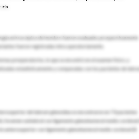
cida.
irugía artroscópica de hombro fueron evaluados prospectivamente
ariantes fueron registradas intra operatoriamente.
tomas preoperatorios, lo que se encontró en el examen físico, y
alizadas estadísticamente y comparadas con los pacientes de labr
terosuperior del labrum glenoidea se encontraron en 73 pacientes
 %), foramen sublabral con ligamento glenohumeral medio cordonal
 parte anterosuperior con ligamento glenohumeral medio cordonal (8