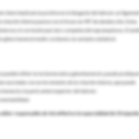
ntes tiene implicancia positiva en el desgaste del labrum, un ligamen
 rotación interna pasiva con el brazo en 90° de abeducción. Estas
oloroso ni con lesión parcial o completa del supraespinoso. El anál
nto gleno humeral medio cordonal y la variante sublabral.
m pueden influir en la biomecánica glenohumeral y puede predispo
an asociadas con un incremento de la rotación interna, que puede
 humeral y la parte anterosuperior del labrum.
 inestabilidad.
editor responsable de IntraMed en la especialidad de Ortopedia