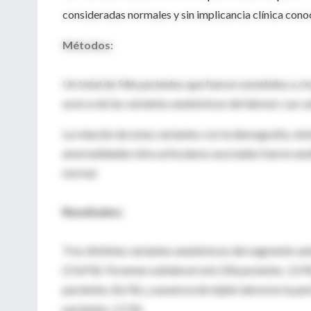
consideradas normales y sin implicancia clínica cono
Métodos:
Un total de 546 pacientes que fueron sometidos a c
acerca de las variantes anatómicas del labrum. Las v
La relación de estas variantes con la demografía, sín
anormalidades intra articulares asociadas fueron an
normal.
Resultados:
Tres distintas variantes anatómicas del segmento an
(13,4 %): Foramen sublabral solo (18 pacientes, 3,3
pacientes, 8,6 %), y ausencia de tejido labral en la
pacientes, 1,5 %).