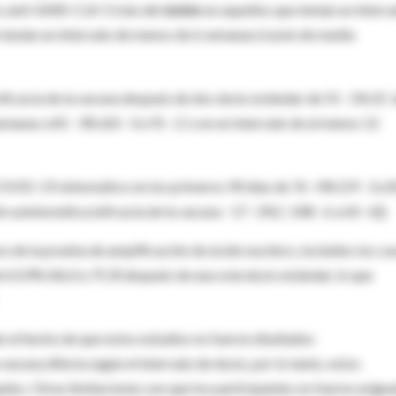
co anti-SARS-CoV-2 más del
doble
en aquellos que tenían un interv
 tenían un intervalo de menos de 6 semanas (razón de media
ficacia de la vacuna después de dos dosis estándar de 55 · 1% (IC 
manas a 81 · 3% (60 · 3 a 91 · 2 ) con un intervalo de al menos 12
OVID-19 sintomático en los primeros 90 días de 76 · 0% (59 · 3 a 8
 asintomática (eficacia de la vacuna −17 · 2% [−248 · 6 a 60 · 6]).
ivo de la prueba de amplificación de ácido nucleico, incluidos los ca
 63,9% (46,0 a 75,9) después de una sola dosis estándar, lo que
n el hecho de que estos estudios no fueron diseñados
vacuna difería según el intervalo de dosis; por lo tanto, estos
dos. Otras limitaciones son que los participantes no fueron asign