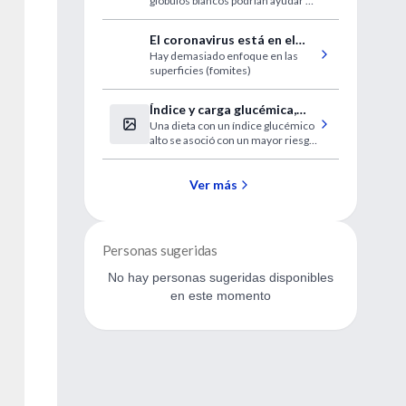
glóbulos blancos podrían ayudar a
los médicos a recetar antibióticos
antes
El coronavirus está en el
Hay demasiado enfoque en las
aire
superficies (fomites)
Índice y carga glucémica,
Una dieta con un índice glucémico
enfermedad cardiovascular
alto se asoció con un mayor riesgo
y mortalidad
de enfermedad y muerte
Ver más
Personas sugeridas
No hay personas sugeridas disponibles
en este momento