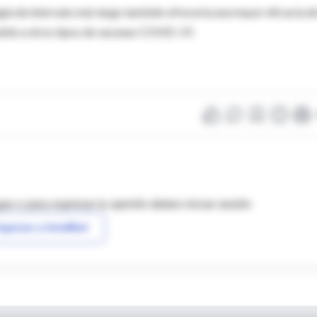
gia de intervalo más largo también ofrecería una mayor eficacia de
cable a otros tipos de vacunas COVID-19.
as o para expresar tu opinión debes iniciar sesión
ngresar a IntraMed