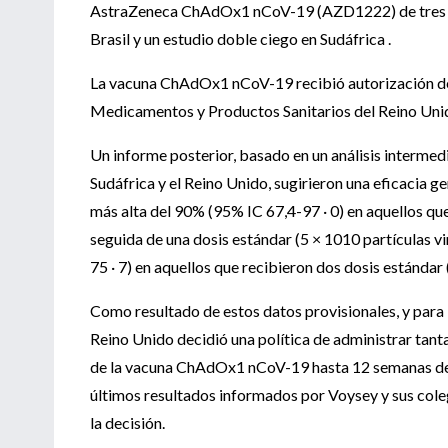
AstraZeneca ChAdOx1 nCoV-19 (AZD1222) de tres ens
Brasil y un estudio doble ciego en Sudáfrica .
La vacuna ChAdOx1 nCoV-19 recibió autorización de 
Medicamentos y Productos Sanitarios del Reino Uni
Un informe posterior, basado en un análisis intermedi
Sudáfrica y el Reino Unido, sugirieron una eficacia g
más alta del 90% (95% IC 67,4-97 · 0) en aquellos que 
seguida de una dosis estándar (5 × 1010 partículas vir
75 · 7) en aquellos que recibieron dos dosis estándar
Como resultado de estos datos provisionales, y para 
Reino Unido decidió una política de administrar tant
de la vacuna ChAdOx1 nCoV-19 hasta 12 semanas despu
últimos resultados informados por Voysey y sus cole
la decisión.