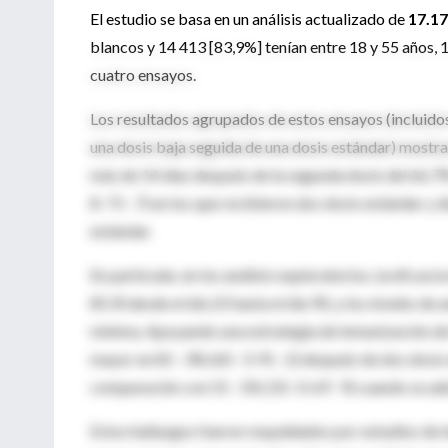
El estudio se basa en un análisis actualizado de
17.17
blancos y 14 413 [83,9%] tenían entre 18 y 55 años, 
cuatro ensayos.
Los resultados agrupados de estos ensayos (incluidos 
una dosis baja seguida de una dosis estándar) mostr
más de 14 días después de la segunda dosis del 66,7% 
8–71 · 7) en los que recibieron dos dosis estándar y de
estándar.
En particular, en los análisis exploratorios, la eficac
85,9) desde el día 22 hasta el día 90, y los niveles 
mínima. Apoyando una estrategia de inmunización de i
mayor en 81 · 3% (60 · 3-91 · 2) después de dos dosi
comparación con 55 · 1% (33 · 0-69 · 9) cuando se a
Estos hallazgos fueron respaldados por estudios de 