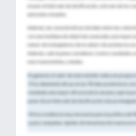
al azar al intervalo de dosificación, solo uno de los 
autoseleccionados.
Además, las características iniciales entre las cohor
con una mediana de edad más avanzada, una mayor p
menor de trabajadores de la salud o de asistencia soci
Además, vale la pena considerar si estos resultados 
más transmisibles y letales.
En general, el valor de este estudio radica en prop
19 es altamente eficaz en los 90 días posteriores a 
resultado una mayor eficacia de la vacuna y que la 
pesar de un intervalo de dosificación más prolongad
Ofrece evidencia muy necesaria para la política del
y para campañas rápidas de inmunización masiva en 