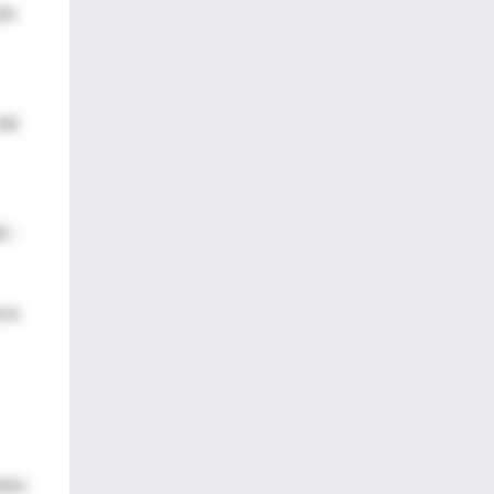
alo
del
5 ·
sos
ados