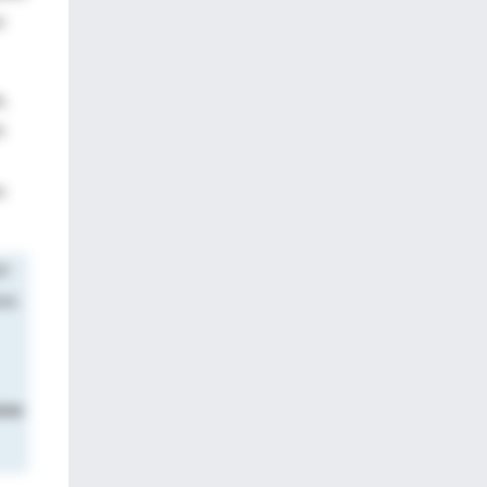
n
s
,
n
s
V-
omo
nas