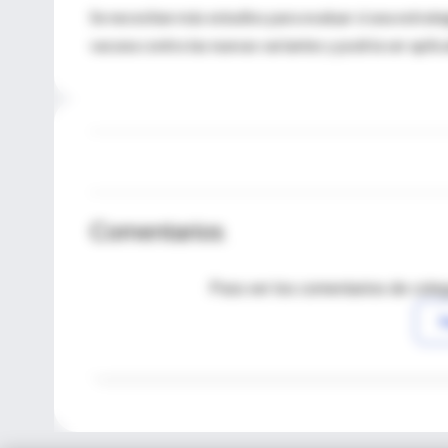
Se necesitan más estudios para evaluar si una estrate
vacuna contra las nuevas variantes y podría ser apli
Comentarios
Para ver los comentarios de coleg
I