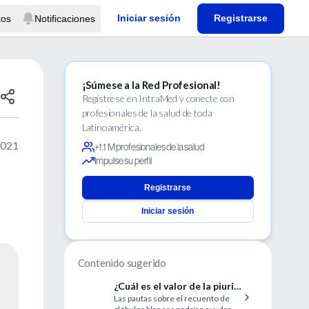
Iniciar sesión
Registrarse
tos
Notificaciones
¡Súmese a la Red Profesional!
Regístrese en IntraMed y conecte con
profesionales de la salud de toda
Latinoamérica.
2021
+1.1 M profesionales de la salud
Impulse su perfil
Registrarse
Iniciar sesión
Contenido sugerido
¿Cuál es el valor de la piuria
Las pautas sobre el recuento de
en la infección urinaria?