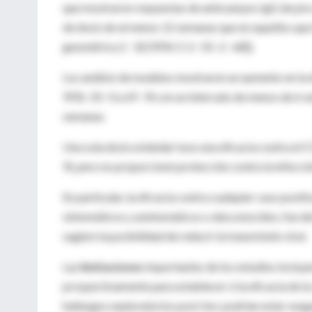
que mostraron respuestas de anticuerpos IgG de pi
de dosis de al menos 12 semanas que en aquellos que
geométrica 2 · 32 [95% CI 2 · 01–2 · 68]).
Los análisis de modelos mostraron un aumento en la e
95%: 33 · 0 a 69 · 9) con un intervalo de menos de 6 se
semanas.
Una sola dosis estándar tuvo una eficacia contra el C
9), pero no proporcionó protección contra la infección
En particular, la eficacia contra cualquier caso posit
sintomáticos y asintomáticos o desconocidos, fue del
sugiere la posibilidad de reducir la transmisión viral.
Las
limitaciones
importantes de los estudios incluye
prospectivamente para establecer si la eficacia de la 
hallazgos exploratorios post-hoc podrían estar sesga