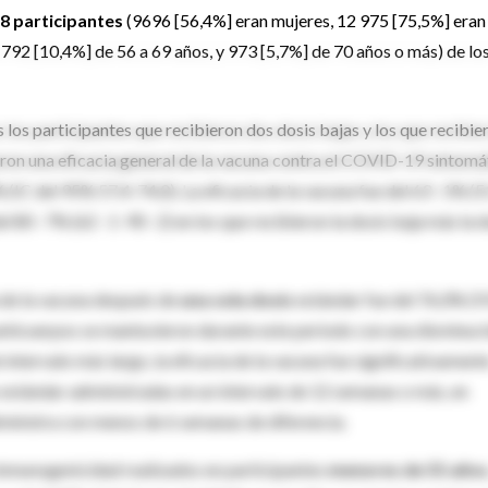
8 participantes
(9696 [56,4%] eran mujeres, 12 975 [75,5%] eran
1792 [10,4%] de 56 a 69 años, y 973 [5,7%] de 70 años o más) de lo
los participantes que recibieron dos dosis bajas y los que recibie
aron una eficacia general de la vacuna contra el COVID-19 sintomá
(IC del 95% 57,4-74,0). La eficacia de la vacuna fue del 63 · 1% (51
l 80 · 7% (62 · 1–90 · 2) en los que recibieron la dosis baja más la 
ia de la vacuna después de
una sola dosis
estándar fue del 76,0% (5
de anticuerpos se mantuvieron durante este período con una disminuc
ntervalo más largo, la eficacia de la vacuna fue significativament
s estándar administradas en un intervalo de 12 semanas o más, en
dministra con menos de 6 semanas de diferencia.
inmunogenicidad realizados en participantes
menores de 55 año