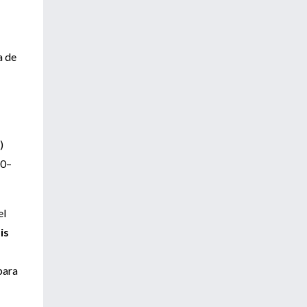
a de
)
 0–
el
is
para