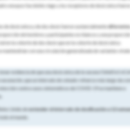
cuatro ensayos fue doble ciego y los receptores de dosis única fuero
tes de dosis única y de dos dosis fueron sustancialmente
diferente
roporción de hombres y participantes no blancos y una proporció
al en la cohorte de dos dosis que en la cohorte de dosis única.
se mantendrían con una circulación generalizada de variantes virale
orcionar evidencia de que una dosis única de la vacuna ChAdOx1 nCo
la vacunación, que un intervalo de cebado-refuerzo más largo da c
protección contra casos sintomáticos de COVID-19 se mantiene a
o.
 Reino Unido de
extender el intervalo de dosificación a 12 sema
todo el mundo.