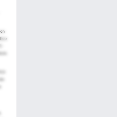
s
ron
tico
 ·
dosis
9,3-
ión
e
s
,