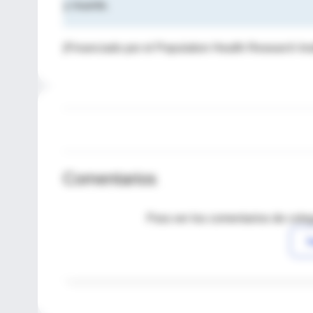
y muerte.
(Financiado por el Population Health Research Insti
Comentarios
Para ver los comentarios de coleg
I