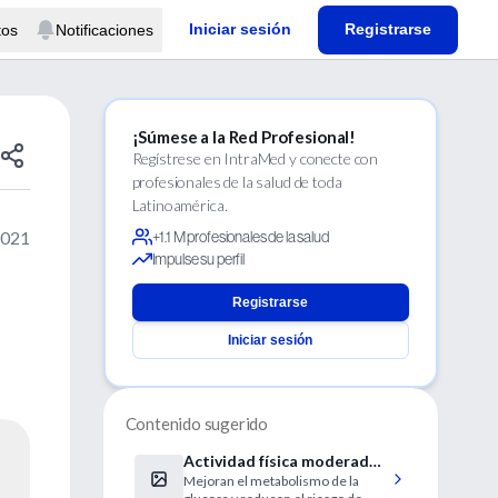
Iniciar sesión
Registrarse
tos
Notificaciones
¡Súmese a la Red Profesional!
Regístrese en IntraMed y conecte con
profesionales de la salud de toda
Latinoamérica.
2021
+1.1 M profesionales de la salud
Impulse su perfil
Registrarse
Iniciar sesión
Contenido sugerido
Actividad física moderada y
Mejoran el metabolismo de la
menos tiempo sentado