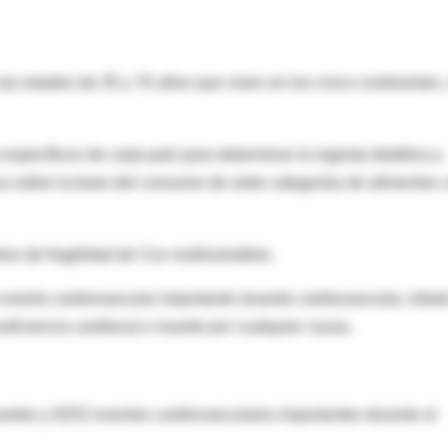
las edades de 35 y 70 años que viven en los cinco continentes,
 específicos de cada país para determinar la ingesta dietética y
ca sobre la base del consumo de siete categorías de alimentos 
os de fragilidad de Cox multivariables.
vento cardiovascular importante (muerte cardiovascular, infart
suficiencia cardíaca) o muerte por cualquier causa.
ertes y 8252 eventos cardiovasculares importantes durante el