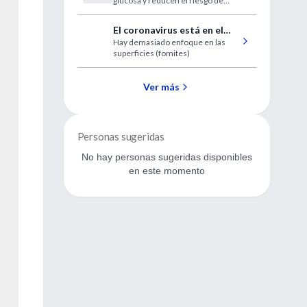
glucosa y reducen el riesgo de
diabetes tipo 2
El coronavirus está en el
Hay demasiado enfoque en las
aire
superficies (fomites)
Ver más
Personas sugeridas
No hay personas sugeridas disponibles
en este momento