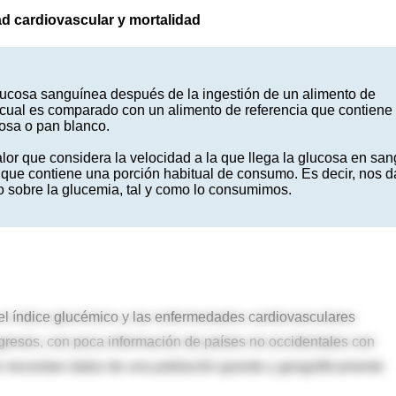
d cardiovascular y mortalidad
glucosa sanguínea después de la ingestión de un alimento de
 cual es comparado con un alimento de referencia que contiene
osa o pan blanco.
lor que considera la velocidad a la que llega la glucosa en san
o que contiene una porción habitual de consumo. Es decir, nos d
o sobre la glucemia, tal y como lo consumimos.
 el índice glucémico y las enfermedades cardiovasculares
ngresos, con poca información de países no occidentales con
se necesitan datos de una población grande y geográficamente