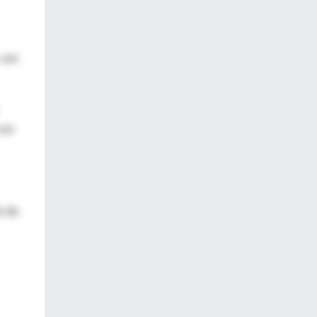
 con
con
o de