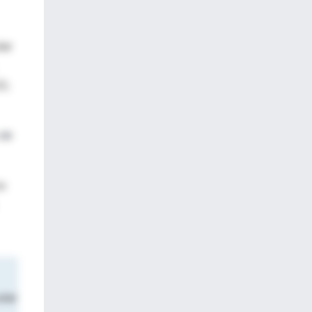
lar
21;
 de
co
ular