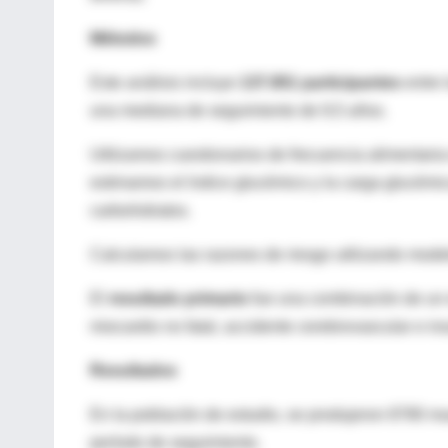
Métodos
Este análisis incluye
137.851 participantes
entre 
una mediana de seguimiento de 9,5 años.
Utilizamos cuestionarios de frecuencia alimentaria
estimamos el índice glucémico y la carga glucémi
carbohidratos.
Calculamos las razones de riesgo utilizando model
El
resultado primario
fue una combinación de un e
miocardio no fatal, accidente cerebrovascular e in
Resultados
En la población de estudio, se produjeron 8780 mu
período de seguimiento.