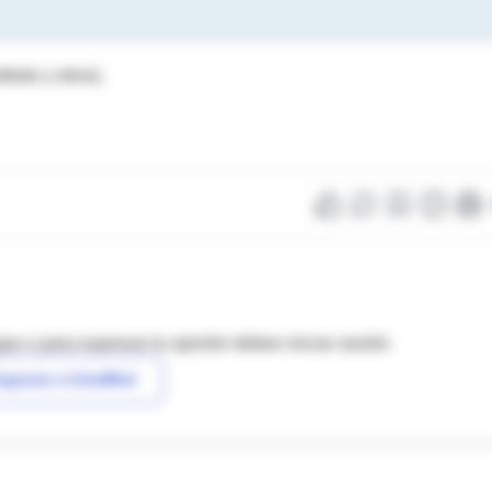
tute y otros).
as o para expresar tu opinión debes iniciar sesión
ngresar a IntraMed