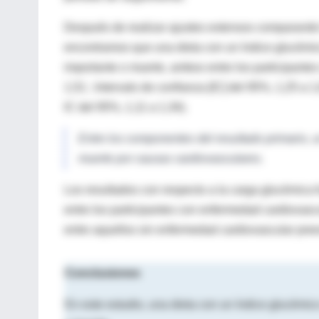
Después de realizar ajustes extensos comparando l
encontramos que una dieta con un índice glucémic
importante o muerte, ambos entre los participante
1,51 ; Intervalo de confianza [IC] del 95%, 1,25 a 
IC del 95%, 1,11 a 1,34).
Entre los componentes del resultado primario, 
muerte por causas cardiovasculares.
Los resultados con respecto a la carga glucémica f
entre los participantes con enfermedad cardiovascula
entre aquellos sin enfermedad cardiovascular pree
Conclusiones
En este estudio, una dieta con un índice glucémic