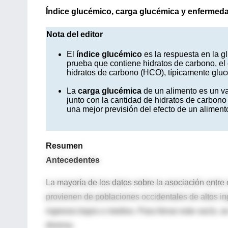
Índice glucémico, carga glucémica y enfermeda
Nota del editor
El
índice glucémico
es la respuesta en la 
prueba que contiene hidratos de carbono, el
hidratos de carbono (HCO), típicamente gluc
La
carga glucémica
de un alimento es un va
junto con la cantidad de hidratos de carbon
una mejor previsión del efecto de un aliment
Resumen
Antecedentes
La mayoría de los datos sobre la asociación entre
provienen de poblaciones occidentales de altos i
ingresos bajos o medios. Para llenar este vacío, 
diversa.