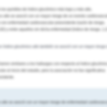
os quintiles de índice glucémico más bajo y más alto,
o alto se asoció con un mayor riesgo de un evento cardiovascu
s con enfermedad cardiovascular preexistente (razón de riesgo,
1,82) y entre aquellos sin dicha enfermedad (índice de riesgo, 1,
un índice glucémico alto también se asoció con un mayor riesgo
ueron similares a los hallazgos con respecto al índice glucémi
r al inicio del estudio, pero la asociación no fue significativa
xistente.
o alto se asoció con un mayor riesgo de enfermedad cardiovasc