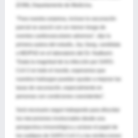
(D3M), Departamento de Medicina.
"Para nuestra sorpresa, incluso la vacunación
parcial se asoció con un menor riesgo de
eventos cardiovasculares adversos", dijo la
primera autora del estudio, Joy Jiang, candidata
a MD/PhD en el laboratorio del Dr. Nadkarni.
“Dada la magnitud de la infección por SARS-
CoV-2 en todo el mundo, esperamos que
nuestros hallazgos puedan ayudar a mejorar las
tasas de vacunación, especialmente en
personas con condiciones coexistentes”.
Será necesario seguir trabajando para dilucidar
los mecanismos involucrados desde una
perspectiva inmunológica y aclarar el papel de
los subtipos de SARS-CoV-2 y las reinfecciones