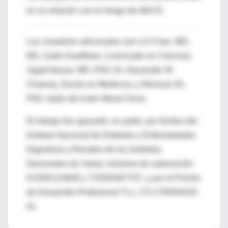
en su relación con el riesgo de MACE.
Los coautores adicionales son Lili Chan, MD,
MS; Justin Kauffman, Licenciado en Ciencias;
Jagat Narula, MD, PhD; Dr. Alexander W.
Charney, Doctor en Medicina; y Wonsuk Oh,
PhD, todos de Icahn Mount Sinai.
El trabajo fue apoyado, en parte, por fondos del
Instituto Nacional de Diabetes y Enfermedades
Digestivas y Renales de los Institutos
Nacionales de Salud, números de subvención
K23DK124645 y T32DK007757, y por el Premio
de Desarrollo Profesional TL1, 1TL1TR004420-
01.