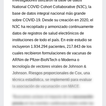
investigadores utilizaron la base de datos
National COVID Cohort Collaborative (N3C), la
base de datos integral nacional más grande
sobre COVID-19. Desde su creación en 2020, el
N3C ha recopilado y armonizado continuamente
datos de registros de salud electrónicos de
instituciones de todo el país. En este estudio se
incluyeron 1.934.294 pacientes, 217.843 de los
cuales recibieron formulaciones de vacunas de
ARNm de Pfizer-BioNTech o Moderna o
tecnología de vectores virales de Johnson &
Johnson. Riesgos proporcionales de Cox, una
técnica estadística, se implementó para evaluar
la asociación de vacunación con MACE.
“Buscamos aclarar el impacto de la
vacunación
previa
en los eventos cardiovasculares entre las