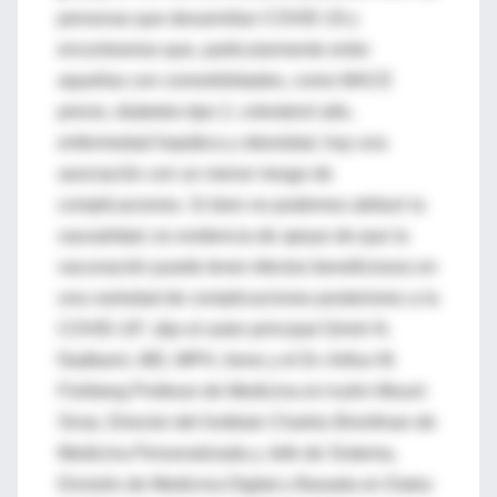
personas que desarrollan COVID-19 y
encontramos que, particularmente entre
aquellas con comorbilidades, como MACE
previo, diabetes tipo 2, colesterol alto,
enfermedad hepática y obesidad, hay una
asociación con un menor riesgo de
complicaciones. Si bien no podemos atribuir la
causalidad
, es evidencia de apoyo de que la
vacunación puede tener efectos beneficiosos en
una variedad de complicaciones posteriores a la
COVID-19”, dijo el autor principal Girish N.
Nadkarni, MD, MPH, Irene y el Dr. Arthur M.
Fishberg Profesor de Medicina en Icahn Mount
Sinai, Director del Instituto Charles Bronfman de
Medicina Personalizada y Jefe de Sistema,
División de Medicina Digital y Basada en Datos