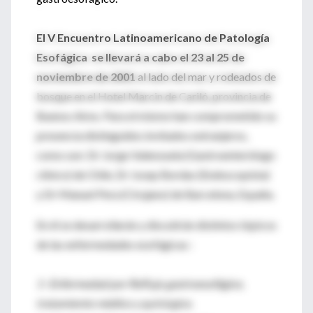
El V Encuentro Latinoamericano de Patología
Esofágica se llevará a cabo el 23 al 25 de
noviembre de 2001
al lado del mar y rodeados de
bosque en el Hotel Marcin de Cariló, provincia de
Buenos Aires. Para el mismo han comprometido su
presencia distinguidos invitados extranjeros,
como son: Dr Jorge Valenzuela (Gastroenterólogo
clínico) de Chile, Dr Josep Bordas (Endoscopísta)
y Dr Manuel Pera (Cirujano) de Barcelona, España.
En él se desarrollarán y discutirán distintos tópicos
de las enfermedades esofágicas :
1- Enfermedad por Reflujo gastroesofágico,
tratamiento médico y quirúrgico.