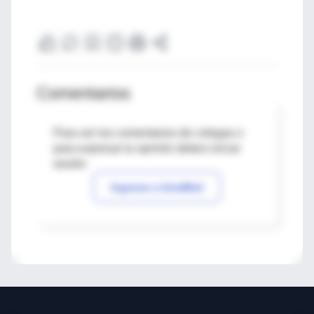
Comentarios
Para ver los comentarios de colegas o
para expresar tu opinión debes iniciar
sesión
Ingresar a IntraMed