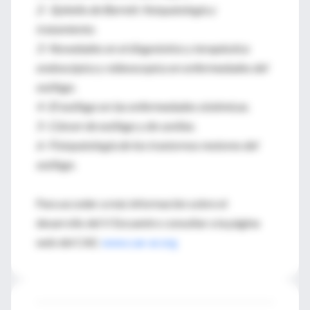
2- Epitelio de Barrett: fisiopatología y
tratamiento.
3- Novedades en el diagnóstico y terapéutica
endoscópica y videoscopica en enfermedades del
esófago.
4- El esófago en las enfermedades sistémicas.
5- Cáncer de esófago y de cardias.
6- Fisiopatología de los trastornos motores del
esófago.
Para acceder a más información sobre el
desarrollo del V Encuentro consultar a la página
web del CAE:
www.cae-ar.org