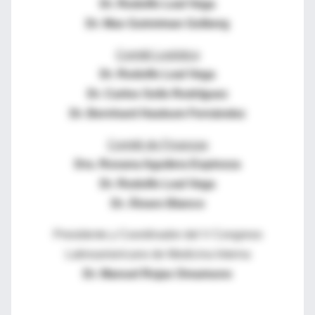
Dr. Rodolfo Leal Vega
Dr. Max Gutreiman Golberg
Comité Logístico
Dr. Rodolfo Leal Vega
Dr. Carlos Solís Rodríguez
Dr. Bernhard Hasbum Fernández
Comité de Finanzas
Dra. Roxana Aguilera Espinoza
Dr. Rodolfo Leal Vega
Dr. Álvaro Blanco
Presidente y Coordinador del V Congreso
Latinoamericano de Medicina Interna
Dr. Manuel Rojas Oreamuno