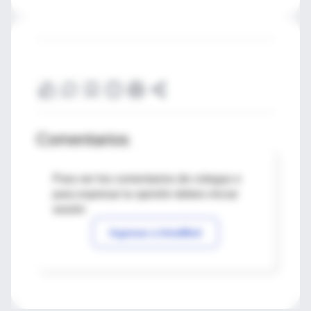
Comentarios
Para ver los comentarios de colegas o
para expresar tu opinión debes iniciar
sesión
Ingresar a IntraMed