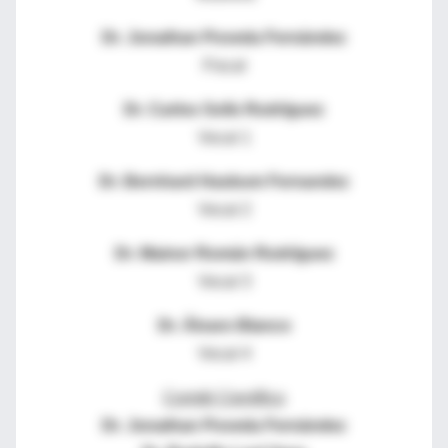
Dr. Jonathan Poveda Fernández
Fiscal
Dr. Carlos Solís Rodríguez
Vocal 1
Dr. Bernhard Hasbum Fernandez
Vocal 2
Dr. Mainor Román Rodríguez
Vocal 3
Dr. Álvaro Blanco
Vocal 4
Comité Científico
Dr. Jonathan Poveda Fernández