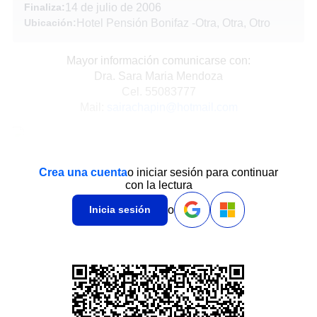
Finaliza:
14 de julio de 2006
Ubicación:
Hotel Pensión Bonifaz
-
Otra, Otra, Otro
Mayor información comunicarse con:
Dra. Sara Maria Mendoza
Cel. 55083777
Mail:
sairachapin@hotmail.com
Crea una cuenta
o iniciar sesión para continuar
con la lectura
o
Inicia sesión