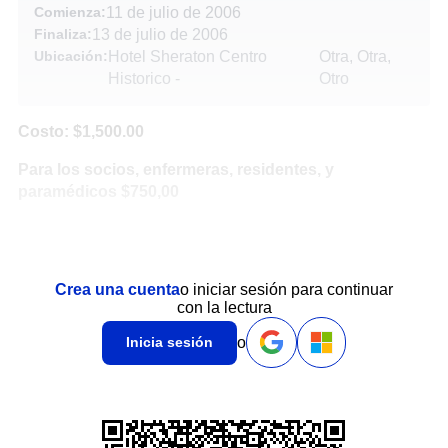
Comienza:
11 de julio de 2006
Finaliza:
13 de julio de 2006
Ubicación:
Hotel Sheraton Centro
Otra, Otra,
Historico
-
Otro
Costo: $1,500.00
Para los socios, enfermeras, residentes, y
paramédicos $750,00
Crea una cuenta
o iniciar sesión para continuar
con la lectura
o
Inicia sesión