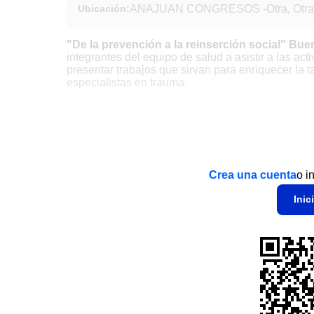
Ubicación:
ANAJUAN CONGRESOS
-
Otra, Otra
"De la prevención a la reinserción social" Buen
integrantes del equipo de salud a asistir a las a
presentar trabajos que sirvan para enriquecer la t
especialistas en trauma.
Crea una cuenta
o i
Inic