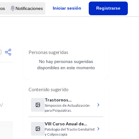
Iniciar sesión
Registrarse
tos
Notificaciones
Personas sugeridas
No hay personas sugeridas
disponibles en este momento
Contenido sugerido
Trastornos
 V
Simposios de Actualización
Somatomorfos
para Psiquiatras.
VIII Curso Anual de
Patologia del Tracto Genital Inf.
Patologia Cervical
y Colposcopia