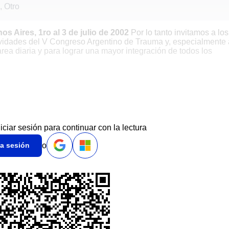
, Otro
os Aires, 1ro al 3 de julio de 2002
Por lo tanto invitamos a los
ctividades del V Congreso Argentino de Trauma y, especialmente 
area diaria y para lograr una mayor integración de todos los
niciar sesión para continuar con la lectura
o
ia sesión