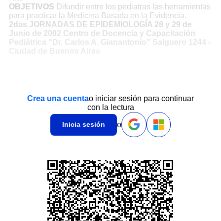
OBJETIVOS
Difundir entre los pediatras las herramientas
para practicar la Medicina Basada en la Evidencia.
2das JORNADAS DE EPIDEMIOLOGÍA 28 y 29 de
Junio de 2002 Centro de Docencia y Capacitación
Pediátrica "Dr. Carlos A. Gianantonio" Salguero 1244 -
Ciudad de Buenos Aires
Crea una cuenta
o iniciar sesión para continuar
con la lectura
o
Inicia sesión