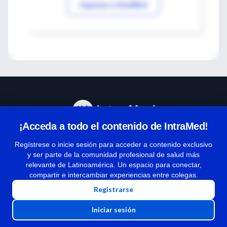
Ingresar a IntraMed
¡Acceda a todo el contenido de IntraMed!
Centro de Ayuda
Regístrese o inicie sesión para acceder a contenido exclusivo
y ser parte de la comunidad profesional de salud más
relevante de Latinoamérica. Un espacio para conectar,
Términos y condiciones
compartir e intercambiar experiencias entre colegas.
| Políticas de privacidad
Registrarse
| Todos los derechos reservados | Copyright 1997-2026
Iniciar sesión