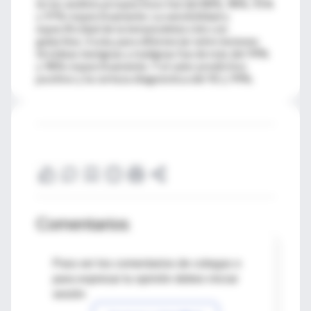
en los análisis prospectivos fue del 88%, 98%, 91%
y 97% respectivamente. La sensibilidad y
especificidad de la inmunodetección con
galactina-3 sola, para diferenciar entre lesiones
tiroideas benignas y malignas fue de más del 99%
y 98% respectivamente. Y el valor predictivo
positivo y la certeza diagnóstica del 92 y 99%.
Comentarios
Para ver los comentarios de colegas o
para expresar tu opinión debes iniciar
sesión