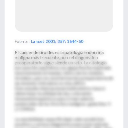
Fuente
:
Lancet 2001; 357: 1644-50
El cáncer de tiroides es la patología endocrina
maligna más frecuente, pero el diagnóstico
preoperatorio sigue siendo un reto. La citología
por punción aspirativa con aguja fina ha mejorado
enormemente el manejo clínico de los nódulos
tiroideos, pero la caracterización preoperatoria de
las lesiones foliculares es muy difícil.
Este estudio internacional multicéntrico buscó
determinar la utilidad de dos colorantes
inmunohistoquímicos para 2 marcadores
potenciales de los tirocitos malignos: galactina-3
y CD44v6.
La sensibilidad, especificidad, valor predictivo
positivo y certeza diagnóstica para este método