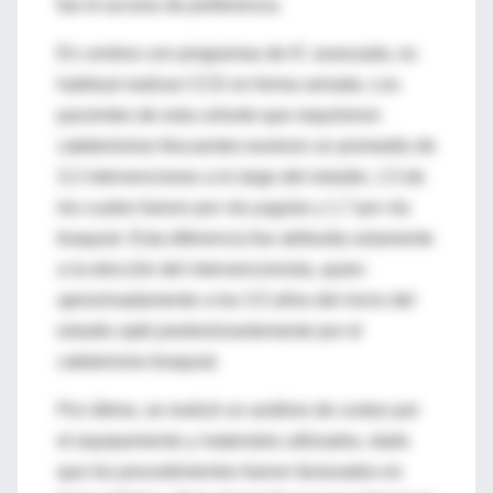
fue el acceso de preferencia.
En centros con programas de IC avanzada, es
habitual realizar CCD en forma seriada. Los
pacientes de esta cohorte que requirieron
cateterismos frecuentes tuvieron un promedio de
3.2 intervenciones a lo largo del estudio, 1.5 de
los cuales fueron por vía yugular y 1.7 por vía
braquial. Esta diferencia fue atribuida solamente
a la elección del intervencionista, quien
aproximadamente a los 3.5 años del inicio del
estudio optó predominantemente por el
cateterismo braquial.
Por último, se realizó un análisis de costos por
el equipamiento y materiales utilizados, dado
que los procedimientos fueron facturados en