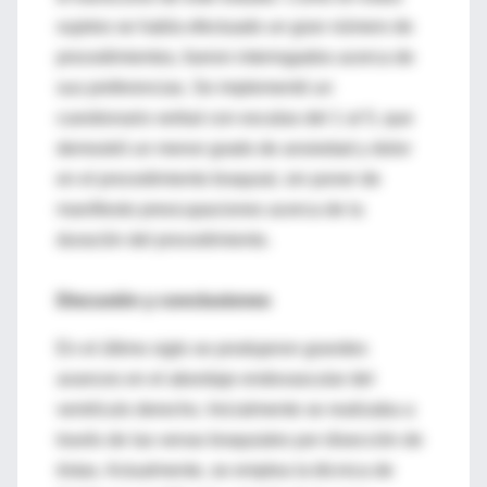
sujetos se había efectuado un gran número de
procedimientos, fueron interrogados acerca de
sus preferencias. Se implementó un
cuestionario verbal con escalas del 1 al 5, que
demostró un menor grado de ansiedad y dolor
en el procedimiento braquial, sin poner de
manifiesto preocupaciones acerca de la
duración del procedimiento.
Discusión y conclusiones
En el último siglo se produjeron grandes
avances en el abordaje endovascular del
ventrículo derecho. Inicialmente se realizaba a
través de las venas braquiales por disección de
éstas. Actualmente, se emplea la técnica de