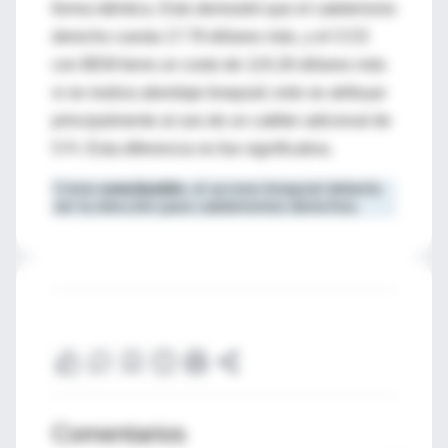
forma idéntica. Esto demostró que el cateterismo
derecho cuesta 17.79 dólares más, y el CCD
con BEM tiene un costo de 124.26 dólares más
si se realiza abordaje braquial; esto se atribuye
principalmente al uso de un catéter adicional de
5 Fr. Esta diferencia no fue significativa.
Como
conclusión
, el acceso braquial debería
ser la elección para cateterismos derechos.
Comentarios