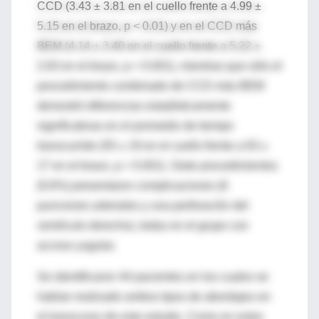
CCD (3.43 ± 3.81 en el cuello frente a 4.99 ±
5.15 en el brazo, p < 0.01) y en el CCD más
BEM (4.14 ± 3.40 en el cuello frente a 5.22 ±
2.63 en el brazo, p < 0.001), mientras que sólo el
procedimiento combinado de CCD más BEM
demostró diferencias estadísticamente
significativas en el promedio de tiempo
transcurrido (55 ± 19 en el cuello frente a 63 ±
17 en el brazo, p < 0.001). Siete procedimientos
(0.6%) presentaron complicaciones (6
punciones arteriales y una perforación del
ventrículo derecho), todas en el grupo con
acceso yugular.
Se identificaron 44 pacientes en los cuales se
habían realizado ambos tipos de abordajes en
el transcurso de este estudio. Como en estos