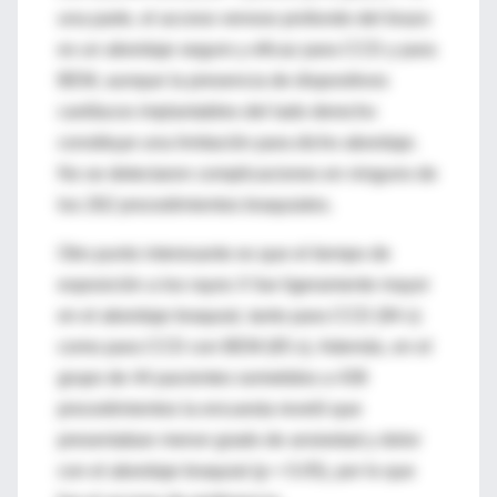
una parte, el acceso venoso profundo del brazo
es un abordaje seguro y eficaz para CCD y para
BEM, aunque la presencia de dispositivos
cardíacos implantables del lado derecho
constituye una limitación para dicho abordaje.
No se detectaron complicaciones en ninguno de
los 262 procedimientos braquiales.
Otro punto interesante es que el tiempo de
exposición a los rayos X fue ligeramente mayor
en el abordaje braquial, tanto para CCD (94 s)
como para CCD con BEM (65 s). Además, en el
grupo de 44 pacientes sometidos a 438
procedimientos la encuesta reveló que
presentaban menor grado de ansiedad y dolor
con el abordaje braquial (p < 0.05), por lo que