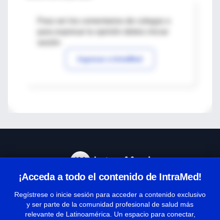
Para ver los comentarios de colegas o
para expresar tu opinión debes iniciar
sesión
Ingresar a IntraMed
¡Acceda a todo el contenido de IntraMed!
Centro de Ayuda
Regístrese o inicie sesión para acceder a contenido exclusivo
y ser parte de la comunidad profesional de salud más
relevante de Latinoamérica. Un espacio para conectar,
Términos y condiciones