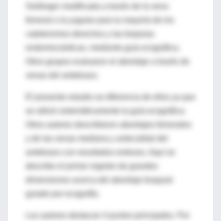
Seldinger modificada a través de la vena
femoral o la yugular para la mayoría de los
cateterismos derechos y las biopsias
endomiocárdicas, mediante guía ecográfica.
Otros grupos evaluaron el abordaje a través de
venas del antebrazo.
El presente estudio se diferencia de ellos ya que
se utilizó sistemáticamente la guía ecográfica.
Otros autores describieron abordajes femorales
y de las venas mediana y antecubital del
antebrazo con resultados exitosos. Aquí se
describe el primer registro de grandes
dimensiones acerca del abordaje braquial
guiado por ecografía.
Los autores destacan 4 puntos principales. Por