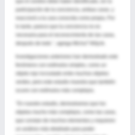
que el cerebro debe haber identificado, sin la
participación de la conciencia, ambas caras. y
reaccionó a la cara conocida como propia. Por
lo tanto, parece que la conciencia no es
necesaria para el reconocimiento de las caras,
después de todo ", agrega Micha? Wójcik.
Investigaciones anteriores han demostrado este
fenómeno con estímulos simples, como un
objeto rojo incrustado entre muchos objetos
verdes, pero este estudio muestra que también
ocurre con estímulos más complejos.
"En nuestro estudio, demostramos que los
objetos mucho más complejos, como las caras,
que constan de muchos elementos y requieren
un análisis más detallado para poder