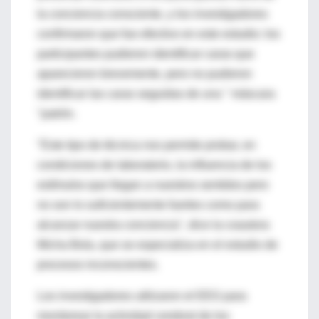
la conciencia consciente, y los investigadores
confirmaron que fue efectivo en este estudio: los
participantes pudieron identificar caras que
aparecieron brevemente, pero no pudieron
identificar las caras seguidas de una " máscara
"patrón.
"Este tipo de técnica nos permite probar, en
condiciones de laboratorio, la influencia de los
estímulos que llegan a nuestros sentidos pero
no son lo suficientemente fuertes como para
alcanzar nuestra conciencia", dice la coautora
Micha Bola, que se especializa en el estudio de
procesos inconscientes.
Los investigadores utilizaron el EEG para
monitorear la actividad cerebral de los