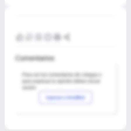
Comentarios
Para ver los comentarios de colegas o
para expresar tu opinión debes iniciar
sesión
Ingresar a IntraMed