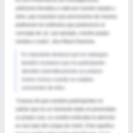
anteriores llevadas a cabo por nuestro equipo y
otros, que muestran que procesamos de manera
preferente los estímulos que pertenecen al
concepto de 'yo', por ejemplo, nuestro propio
nombre o rostro", dice Maria Nowicka.
Es importante destacar que los hallazgos
también mostraron que los participantes
atendían automáticamente sus propios
rostros incluso cuando no estaban
conscientes de ellos.
"A pesar de que nuestros participantes no
sabían que en un momento dado se presentaba
su propia cara, su cerebro enfocaba la atención
en ese lado del campo de visión. Esto significa