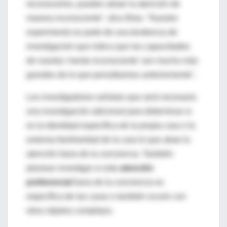
reconocerlos, pueden atraer la atención de
manera inconsciente", dice Bola. "Nuestro
experimento es parte de una tendencia de
investigación que indica que las capacidades
de nuestra 'mente inconsciente' son mucho más
grandes de lo que pensábamos anteriormente".
Los investigadores señalan que será necesaria
una investigación adicional para determinar si
es la identidad específica de la propia cara o la
extrema familiaridad de la cara lo que atrae la
atención fuera de la conciencia. También
planean investigar si esta
atención
preferencial
fuera de la conciencia es
específica de las caras o también ocurre con
otros objetos complejos.