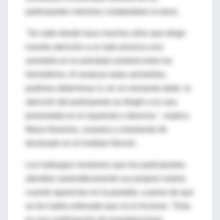
participantes mientras completaban la tarea.
"Se sabe desde hace muchos años que dirigir
nuestra atención a un lado provoca una
asimetría en la actividad cerebral entre los
hemisferios. Al analizar estas asimetrías,
pudimos determinar si, en un momento dado, la
atención del participante se dirigió a la cara
presentada en el izquierda o derecha ", explica
Maria Nowicka, coautora y estudiante de
doctorado en el Instituto Nencki.
Los hallazgos mostraron que los participantes
atendían automáticamente sus propios rostros
cuando aparecían en la pantalla, a pesar de que
se les había ordenado que no lo hicieran. "Esta
es una confirmación de investigaciones