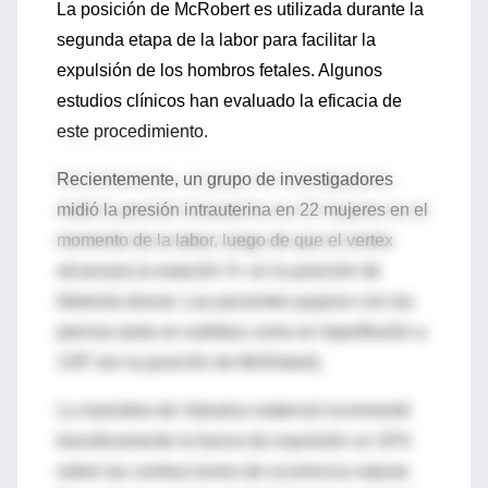
La posición de McRobert es utilizada durante la
segunda etapa de la labor para facilitar la
expulsión de los hombros fetales. Algunos
estudios clínicos han evaluado la eficacia de
este procedimiento.
Recientemente, un grupo de investigadores
midió la presión intrauterina en 22 mujeres en el
momento de la labor, luego de que el vertex
alcanzara la estación 3+ en la posición de
litotomía dorsal. Las pacientes pujaron con las
piernas tanto en estribos como en hiperflexión a
135º (en la posición de McRobert).
La maniobra de Valsalva maternal incrementó
transitivamente la fuerza de expulsión un 32%
sobre las contracciones de ocurrencia natural.