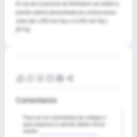
El uso de la posición de McRobert casi dobló la
presión uterina desarrollada las contracciones
solas (de 1.653 mm Hg s a 3.262 mm Hg s
[97%]).
Comentarios
Para ver los comentarios de colegas o
para expresar tu opinión debes iniciar
sesión