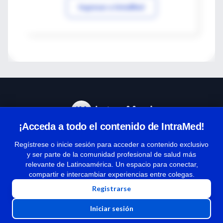
Ingresar a IntraMed
¡Acceda a todo el contenido de IntraMed!
Centro de Ayuda
Regístrese o inicie sesión para acceder a contenido exclusivo
y ser parte de la comunidad profesional de salud más
relevante de Latinoamérica. Un espacio para conectar,
Términos y condiciones
compartir e intercambiar experiencias entre colegas.
| Políticas de privacidad
Registrarse
| Todos los derechos reservados | Copyright 1997-2026
Iniciar sesión