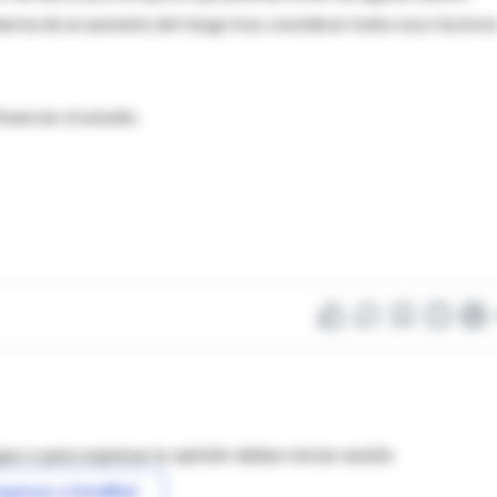
alarma de un aumento del riesgo tras considerar todos esos factore
anciar el estudio.
as o para expresar tu opinión debes iniciar sesión
ngresar a IntraMed