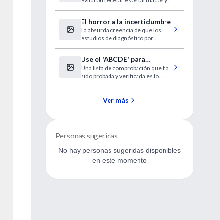
evitaron recetar esos fármacos y
de suicidio juveniles
que los niños y los adolescentes
con depresión no recibieran
El horror a la incertidumbre
tratamiento.
La absurda creencia de que los
estudios de diagnóstico por
imágenes superan y reemplazan el
razonamiento médico.
Use el 'ABCDE' para
Una lista de comprobación que ha
detectar el cáncer de piel
sido probada y verificada es lo
mejor para ver los signos de
advertencia de melanoma.
Ver más
Personas sugeridas
No hay personas sugeridas disponibles
en este momento