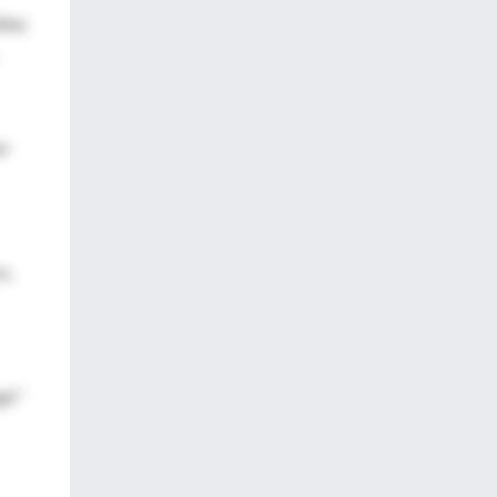
tina
or
s,
go"