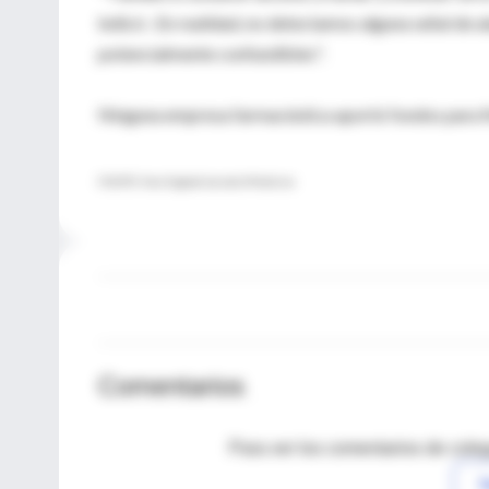
indicó-. En realidad, no detectamos alguna señal de 
potencialmente confundibles".
Ninguna empresa farmacéutica aportó fondos para fin
FUENTE: New England Journal of Medicine
Comentarios
Para ver los comentarios de coleg
I