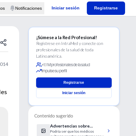
Iniciar sesión
Registrarse
tos
Notificaciones
¡Súmese a la Red Profesional!
Regístrese en IntraMed y conecte con
profesionales de la salud de toda
Latinoamérica.
2014
+1.1 M profesionales de la salud
Impulse su perfil
Registrarse
les
Iniciar sesión
Contenido sugerido
Advertencias sobre
Podría ser que los médicos
antidepresivos e intentos