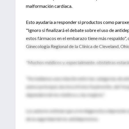
malformación cardíaca.
Esto ayudaría a responder si productos como paroxetin
"Ignoro si finalizará el debate sobre el uso de anti
estos fármacos en el embarazo tiene más respaldo", d
Ginecología Regional de la Clínica de Cleveland, Ohio
"Muchos médicos y, especialmente, obstetras estarán 
"No hallamos una relación entre las categorías de an
autora principal, doctora Krista Huybrechts, del Hosp
dependerá de los médicos y las mujeres".
Los autores estiman que se le diagnostica depresión 
de la seguridad de los antidepresivos.