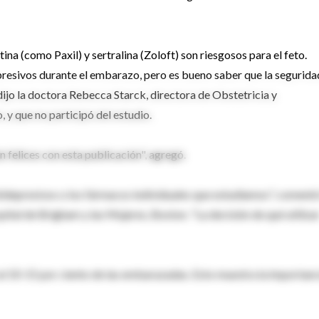
a (como Paxil) y sertralina (Zoloft) son riesgosos para el feto.
depresivos durante el embarazo, pero es bueno saber que la segurida
ijo la doctora Rebecca Starck, directora de Obstetricia y
, y que no participó del estudio.
felices con esta publicación", agregó.
tidepresivos o los fármacos individuales que estudiamos", comentó
ital de Brigham y las Mujeres, Boston. "La decisión de qué utiliza
al 10-15 por ciento de las embarazadas. Esto muestra la importanc