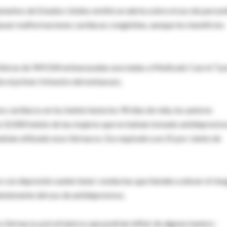
mentos de Estados Unidos emitió un alerta sobre el uso de paroxe
causar malformaciones cardíacas congénitas, aunque los beneficios
clínicas de 949.504 embarazadas asociadas a Medicaid. Casi el 7 p
te el primer trimestre del embarazo.
s cardíacos en los bebés hasta los 90 días de vida, los autores
 10.000 bebés de las mujeres que no habían tomado antidepresivo
bían utilizado esos fármacos. Eso equivale a un 25 por ciento de
s con depresión suelen tener conductas que tienden a elevar el ries
entemente del uso de antidepresivos.
os fármacos psicotrópicos que podrían influir de alguna manera -