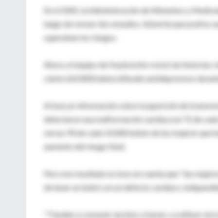
En el 2005, la Administración de Alimentos y Medica
luego de revisar dos estudios. Advertía que podría 
superaban los riesgos.
Ahora, el equipo de Huybrechts revisó las historias 
ciento (64.000) había utilizado antidepresivos duran
Al buscar información sobre la aparición de trastorno
detectaron una malformación cardíaca en 72 de cada
versus 90 de cada 10.000 bebés de las mujeres que ha
aumento del riesgo fetal.
Pero ese resultado no tuvo en cuenta que "las mujere
de tener un bebé con un defecto cardíaco, independi
"Tienden a consumir alcohol, a fumar y a utilizar otr