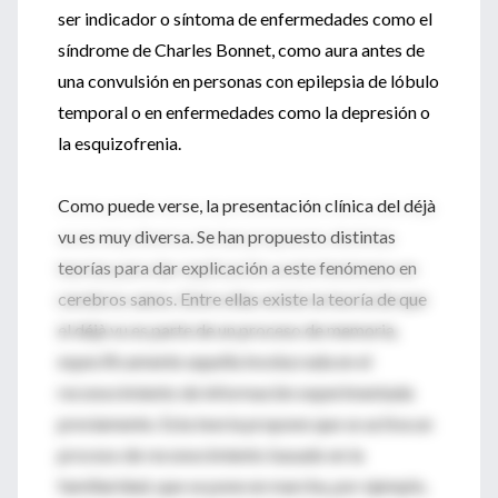
ser indicador o síntoma de enfermedades como el
síndrome de Charles Bonnet, como aura antes de
una convulsión en personas con epilepsia de lóbulo
temporal o en enfermedades como la depresión o
la esquizofrenia.
Como puede verse, la presentación clínica del déjà
vu es muy diversa. Se han propuesto distintas
teorías para dar explicación a este fenómeno en
cerebros sanos. Entre ellas existe la teoría de que
el déjà vu es parte de un proceso de memoria,
específicamente aquella involucrada en el
reconocimiento de información experimentada
previamente. Esta teoría propone que se activa un
proceso de reconocimiento basado en la
familiaridad, que se pone en marcha, por ejemplo,