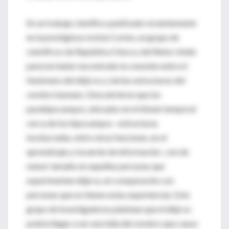
En un trabajo científico publicado recientemente
en la prestigiosa revista Cortex, un grupo de
científicos de República Checa y del Reino Unido
parecen haber encontrado la conexión entre el
fenómeno del déjà vu y ciertas estructuras del
cerebro humano. Descubrieron que los
parahipocampos, ubicados en el lóbulo temporal
cerca de los hipocampos –estructuras
involucradas, entre otras funciones, en el
aprendizaje y recuerdo de información-, son de
menor tamaño en aquellas personas que
experimentan déjà vu, en comparación con
personas que no tienen estas experiencias. Este
grupo de investigadores plantean que el déjà vu
podría llegar a ser una falla del cerebro que causa