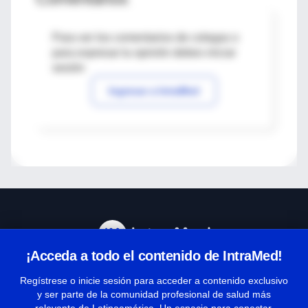
Para ver los comentarios de colegas o
para expresar tu opinión debes iniciar
sesión
Ingresar a IntraMed
¡Acceda a todo el contenido de IntraMed!
Centro de Ayuda
Regístrese o inicie sesión para acceder a contenido exclusivo
y ser parte de la comunidad profesional de salud más