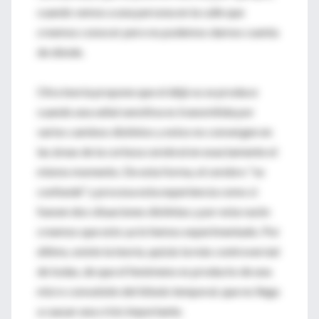
cuando vemos a una persona en la calle que
creemos conocer pero no podemos darnos cuenta
de dónde.
Otra teoría propone que el déjà vu se produce
cuando una señal sensitiva es transmitida por
varios caminos distintos y estos no convergen en
las áreas de la corteza cerebral en exactamente el
mismo momento. De esta forma, el cerebro "se
confunde" y procesa esta experiencia como si
fuesen dos situaciones distintas y por esta razón
creemos que esto ya lo hemos experimentado. Por
último, existe la teoría, quizás la más controversial
de todas, de que el fenómeno es producto de una
micro convulsión del lóbulo temporal, que no llega
a causar una crisis importante.