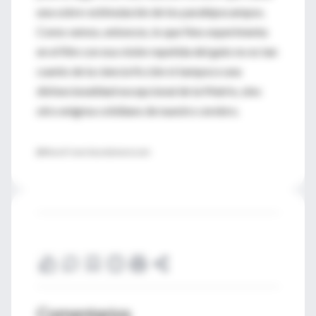
una sobre-estimulación de los parahipocampos.
Como vemos, entonces, lo que Neo experimenta
en el film con esa visión repetida del gato no es tan
cuento de la ciencia ficción ni tampoco una
disfuncionalidad excepcional de la Matrix, sino
otro enigma cotidiano de nuestro cerebro.
@ManesF www.facundomanes.com
Comentarios