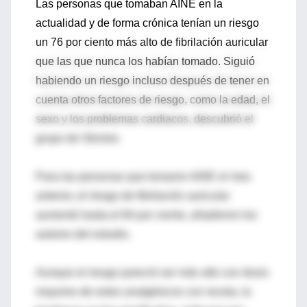
Las personas que tomaban AINE en la
actualidad y de forma crónica tenían un riesgo
un 76 por ciento más alto de fibrilación auricular
que las que nunca los habían tomado. Siguió
habiendo un riesgo incluso después de tener en
cuenta otros factores de riesgo, como la edad, el
sexo y los problemas cardiacos, descubrió el
grupo de Stricker.
Para las personas que tomaron AINE el mes
anterior, el riesgo de fibrilación auricular
aumentó hasta el 84 por ciento, añadieron los
autores del estudio.
Aunque el riesgo pareció ser más alto con dosis
mayores de estos analgésicos con receta, la