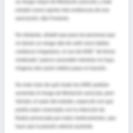
un riesgo mayor de fibrilación auricular, y este
estudio nuevo aporta más evidencias de esa
asociación, dijo Fonarow.
No obstante, añadió que para las personas que
no tienen un riesgo alto de sufrir esos latidos
cardiacos irregulares, el uso de AINE "de forma
moderada" parece razonable mientras no haya
ninguna otra razón médica para no hacerlo.
No está claro de qué modo los AINE podrían
aumentar el riesgo de fibrilación auricular, pero
Stricker, el autor del estudio, especuló con que
podría estar conectado con la retención de
fluidos provocada por estos medicamentos, que
hace que la presión arterial aumente.