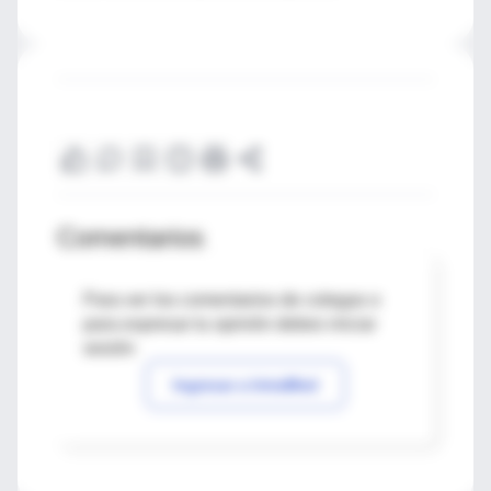
Comentarios
Para ver los comentarios de colegas o
para expresar tu opinión debes iniciar
sesión
Ingresar a IntraMed