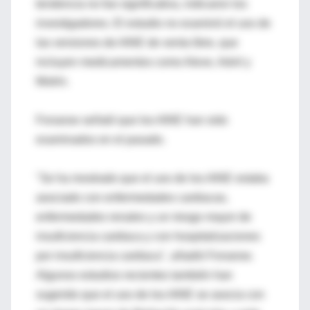
tendencia no fue significativa, indicaron los
investigadores. El estudio no examinó el uso de
las versiones de AINE de venta libre, que
incluyen medicamentos como Aleve, Advil y
Motrin.
Fonarow señaló que los AINE han sido
examinados en el pasado.
"Se ha mostrado que el uso de los AINE estaba
asociado con enfermedades cardiacas,
enfermedades renales y un riesgo mayor de
insuficiencia cardiaca y con hospitalizaciones
por insuficiencia cardiaca", añadió Fonarow.
Algunos estudios recientes también han
sugerido que el uso de los AINE se asocia con