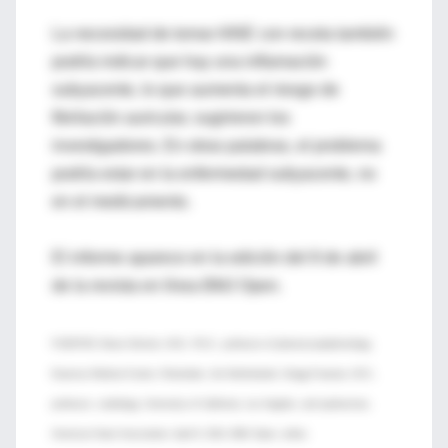
La necesidad de tomar AINE con receta también
podría indicar que hay una inflamación
subyacente, lo que aumenta el riesgo de
fibrilación auricular, sugirieron los
investigadores. En otras palabras, el problema
podría estar en la enfermedad subyacente, no
en el medicamento.
El informe aparece en la edición del 8 de abril
de la revista en línea BMJ Open.
FUENTES: Bruno Stricker, M.B., Ph.D., professor of pharmacoepidemiology,
Erasmus Medical Center, Rotterdam, the Netherlands; Gregg Fonarow, M.D.,
professor, cardiology, University of California, Los Angeles, and spokesman,
American Heart Association; April 8, 2014, BMJ Open, online.