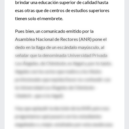
brindar una educación superior de calidad hasta
esas otras que de centros de estudios superiores
tienen solo el membrete.
Pues bien, un comunicado emitido por la
Asamblea Nacional de Rectores (ANR) pone el
dedo en la llaga de un escándalo mayúsculo, al
señalar que la denominada Universidad Privada
Los Ángeles, de Chimbote, es ilegal y, por lo tanto,
ilegales son los actos que realice y los títulos
profesionales que expida (favor no confundir con
la Universidad Los Ángeles de Chimbote -
Uladech-, que sí es legal).
Hay que aplaudir la decisión de la ANR, pero nos
preguntamos qué pasará con los estudiantes
engañados o, mejor, estafados por esta seudocasa