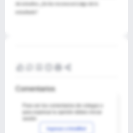
de estudios. ¿Se les reconocerá algo de lo
estudiado?
Comentarios
Para ver los comentarios de colegas o
para expresar tu opinión debes iniciar
sesión
Ingresar a IntraMed