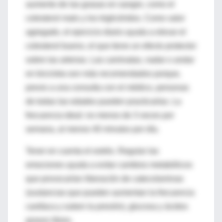
aumento de las grasas en sangre, como el
colesterol malo y los triglicéridos. Como valor
agregado, el ejercicio diario ayuda a elevar el
colesterol bueno, el que tiene un efecto protector
sobre las arterias. Las caminatas, nadar o andar
en bicicleta son más recomendados porque,
previo a una consulta con el médico, personas
de todas las edades pueden practicarlas. La
frecuencia ideal: no menos de 3 veces por
semana, al menos 40 minutos por día.
Tener en cuenta el estrés. Regular las
emociones ayuda a evitar cambios metabólicos
que provocarían liberación de catecolaminas
(sustancias que pueden aumentan la frecuencia
cardíaca y suben la presión), glucosa y ácidos
grasos libres.