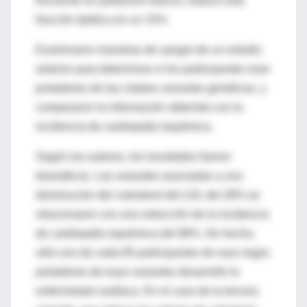
frecuente en población blanca, reduce esta
fracción lipídica en un 15%.
Examinaron muestras de sangre de un estudio
anterior para determinar si los participantes eran
portadores de las citadas variantes genéticas, y
compararon la información obtenida con la
incidencia de cardiopatía isquémica.
Según los autores, los resultados fueron
dramáticos. Las variantes asociadas a una
disminución del colesterol del LDL del 28% se
relacionaron con una reducción de la incidencia
de cardiopatía isquémica del 88%. De hecho,
sólo uno de cada 85 participantes de raza negra
portadores de esas variantes desarrollo la
enfermedad cardíaca. En el caso de la tercera