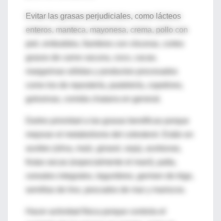
Evitar las grasas perjudiciales, como lácteos
enteros, manteca, mayonesa, crema, pollo con
piel, embutidos, fiambres con vísceras, cortes
grasos de carne vacuna, coco, cacao,
margarinas sólidas y productos procesados
como los de repostería, pastelería, copetines,
golosinas, comida chatarra en general.
Darles prioridad a las grasas benéficas porque
mejoran el metabolismo del colesterol. Están en
aceites (oliva, maíz, girasol, soja), aceitunas,
frutas secas (especialmente el maní), palta,
cereales integrales, legumbres, germen de trigo,
semillas de lino, pescados de mar y mariscos.
Hacer actividad física porque controla el