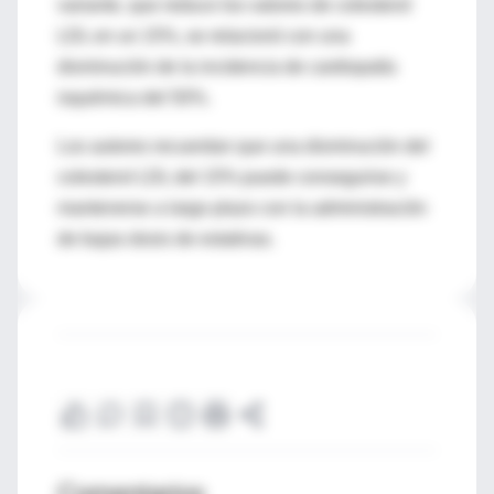
variante, que reduce los valores de colesterol
LDL en un 15%, se relacionó con una
disminución de la incidencia de cardiopatía
isquémica del 50%.
Los autores recuerdan que una disminución del
colesterol LDL del 15% puede conseguirse y
mantenerse a largo plazo con la administración
de bajas dosis de estatinas.
Comentarios