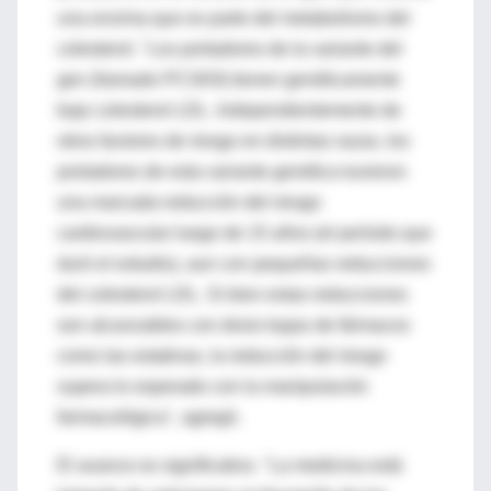
una enzima que es parte del metabolismo del
colesterol. "Los portadores de la variante del
gen (llamado PCSK9) tienen genéticamente
bajo colesterol LDL. Independientemente de
otros factores de riesgo en distintas razas, los
portadores de esta variante genética tuvieron
una marcada reducción del riesgo
cardiovascular luego de 15 años (el período que
duró el estudio), aun con pequeñas reducciones
del colesterol LDL. Si bien estas reducciones
son alcanzables con dosis bajas de fármacos
como las estatinas, la reducción del riesgo
supera lo esperado con la manipulación
farmacológica", agregó.
El avance es significativo. "La medicina está