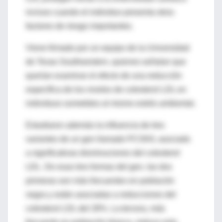
incluso cuando el individuo presenta otros
factores de riesgo importantes.
Viene firmado por un equipo de la Universidad
de Texas Southwestern, quienes señalan que
querían examinar el efecto de una reducción
específica de los niveles de colesterol LDL en
individuos sometidos al mismo estrés ambiental.
Estudiaron además la influencia de tres
variantes de un gen llamado PCSK9, asociado
a significativas disminuciones del colesterol
LDL. De esas tres formas del gen, las dos
primeras son más frecuentes en población
negra y están asociadas a reducciones del
colesterol LDL del 28%. La tercera, más