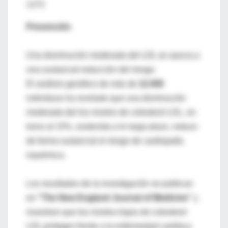
1272
Prevención
Una disminución moderada del LDL se asocia a
una sustancial reducción del riesgo.
El análisis genético de más de
12.000
individuos ha revelado que una disminución
moderada del los niveles de colesterol LDL, en
torno al 15%, sostenida a lo largo plazo, reduce
de forma sustancial el riesgo de cardiopatía
isquémica.
Los resultados de la investigación se publican
en
"The New England Journal of Medicine"
y
muestran que los niveles bajos de colesterol
LDL protegen frente a la enfermedad cardíaca