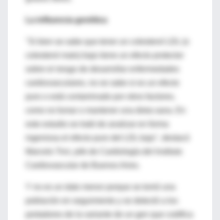
La influencia genética
"Si bien se sabe que tener un colesterol LDL (o
colesterol malo) bajo tiene un efecto protector
sobre el riesgo de desarrollar enfermedades
cardiovasculares, no se sabe si es un efecto
puro o está contaminado por otros factores,
como no fumar o mantener una dieta sana. En
este estudio se trató de analizar en forma
ingeniosa el efecto puro del LDL bajo", destacó
Marcelo Trivi, jefe de Cardiología del Instituto
Cardiovascular de Buenos Aires.
Y no es un dato menor porque se tomó una
población en seguimiento y se detectó a los
portadores de la variante de un gen que codifica