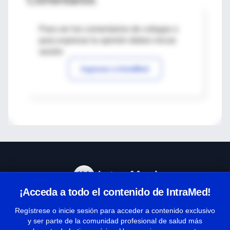
Para ver los comentarios de colegas o
para expresar tu opinión debes iniciar
sesión
Ingresar a IntraMed
¡Acceda a todo el contenido de IntraMed!
Centro de Ayuda
Regístrese o inicie sesión para acceder a contenido exclusivo
y ser parte de la comunidad profesional de salud más