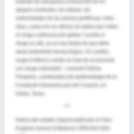
tratando de anticiparse al desarrollo de los
ataques cerebrales, los infartos, las
enfermedades de las arterias periféricas, entre
otras, y para eso se utilizan las tablas que miden
el riesgo cardiovascular global. Cuando el
riesgo es alto, ya no hay dudas de que debe
darse tratamiento farmacológico. En cambio,
surge el dilema cuando se trata de un paciente
con riesgo intermedio", comentó Palmira
Pampraro, coordinadora de epidemiología de la
Fundación Interamericana del Corazón, en
Dallas, Texas.
***
Noticia del estudio original publicado en New
England Journal of Medicine 2006;354:1264-