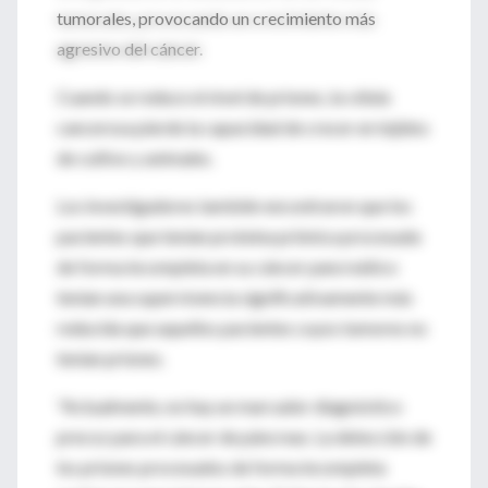
tumorales, provocando un crecimiento más
agresivo del cáncer.
Cuando se reduce el nivel de priones, la célula
cancerosa pierde la capacidad de crecer en tejidos
de cultivo y animales.
Los investigadores también encontraron que los
pacientes que tenían proteína priónica procesada
de forma incompleta en su cáncer pancreático
tenían una supervivencia significativamente más
reducida que aquellos pacientes cuyos tumores no
tenían priones.
"Actualmente, no hay un marcador diagnóstico
precoz para el cáncer de páncreas. La detección de
los priones procesados de forma incompleta