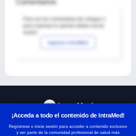
Comentarios
Para ver los comentarios de colegas o
para expresar tu opinión debes iniciar
sesión
Ingresar a IntraMed
¡Acceda a todo el contenido de IntraMed!
Centro de Ayuda
Regístrese o inicie sesión para acceder a contenido exclusivo
y ser parte de la comunidad profesional de salud más