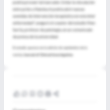
podría proveer tal marcador. Evitar la vinculación
entre prión y filamina A podría abrir nuevas
avenidas de intervención terapéutica en esta letal
enfermedad", aseguró el coautor del estudio Man-
Sun Sy, profesor de patología, en un comunicado
de prensa de la universidad.
El estudio aparece en la edición de septiembre de la
revista
Journal of Clinical Investigation
.