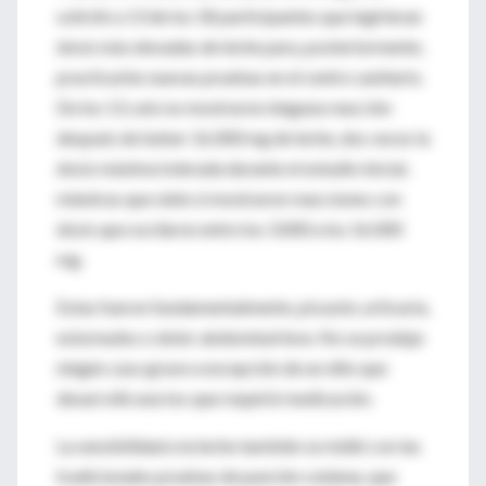
solicitó a 13 de los 18 participantes que ingirieran
dosis más elevadas de leche para, posteriormente,
practicarles nuevas pruebas en el centro sanitario.
De los 13, seis no mostraron ninguna reacción
después de beber 16.000 mg de leche, dos veces la
dosis máxima tolerada durante el estudio inicial,
mientras que siete si mostraron reacciones con
dosis que oscilaron entre los 3.000 a los 16.000
mg.
Estas fueron fundamentalmente, picazón, urticaria,
estornudos o dolor abdominal leve. No se produjo
ningún caso grave a excepción de un niño que
desarrolló una tos que requirió medicación.
La sensibilidad a la leche también se midió con las
tradicionales pruebas de punción cutánea, que