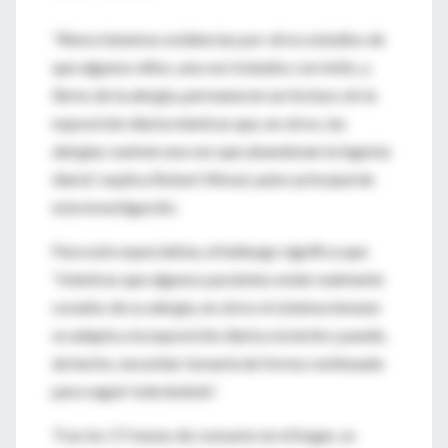
"Ahora tenemos evidencias por otros estudios de
que algunos niños, una vez tratados con éxito, y
libres de la alergia, permanecen así incluso sin la
exposición diaria mientras que, en otros, las
alergias vuelven una vez que abandonan la ingesta
diaria", explica Robert Wood, autor principal de
esta investigación.
Para este especialista, el hallazgo significa que
"mientras que algunos pacientes están realmente
curados de su alergia, en otros el sistema inmune
se adapta a la exposición diaria a la leche y puede,
de hecho, necesitar tomarla de forma continuada
para seguir tolerándola".
Tras los 17 meses de consumo en el hogar, se