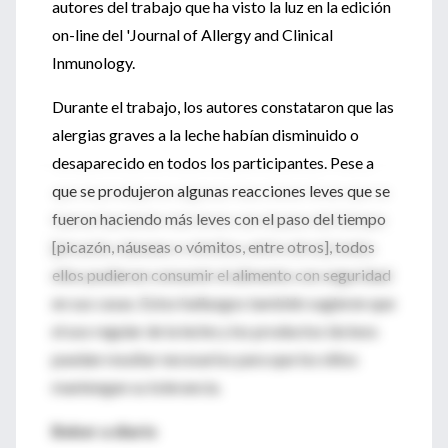
autores del trabajo que ha visto la luz en la edición
on-line del 'Journal of Allergy and Clinical
Inmunology.
Durante el trabajo, los autores constataron que las
alergias graves a la leche habían disminuido o
desaparecido en todos los participantes. Pese a
que se produjeron algunas reacciones leves que se
fueron haciendo más leves con el paso del tiempo
[picazón, náuseas o vómitos, entre otros], todos
ellos pudieron consumir el alimento con seguridad
en sus casas. Estos hallazgos también sugieren que
el uso regular de la leche y los productos lácteos
puedan resultar necesarios para que los niños
mantengan su tolerancia.
Beber a diario