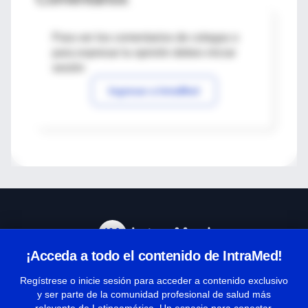
Para ver los comentarios de colegas o
para expresar tu opinión debes iniciar
sesión
Ingresar a IntraMed
¡Acceda a todo el contenido de IntraMed!
Centro de Ayuda
Regístrese o inicie sesión para acceder a contenido exclusivo
y ser parte de la comunidad profesional de salud más