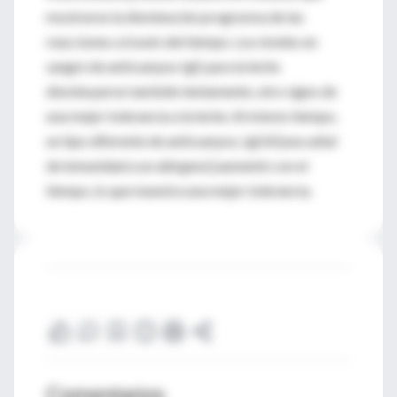
mostraron la disminución progresiva de las
reacciones a través del tiempo. Los niveles en
sangre de anticuerpos IgE para la leche
disminuyeron también lentamente, otro signo de
una mejor tolerancia a la leche. Al mismo tiempo,
un tipo diferente de anticuerpos, IgG4 [una señal
de inmunidad a un alérgeno] aumentó con el
tiempo, lo que muestra una mejor tolerancia.
Comentarios