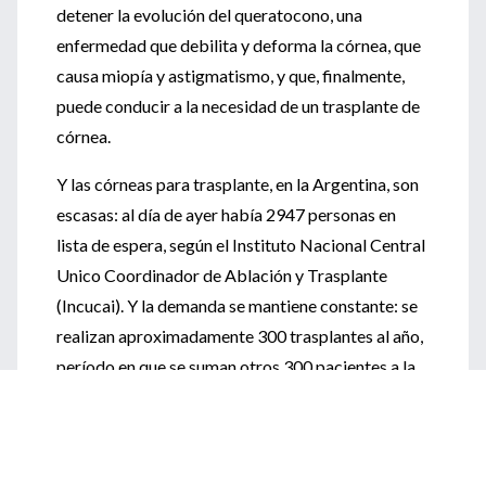
detener la evolución del queratocono, una
enfermedad que debilita y deforma la córnea, que
causa miopía y astigmatismo, y que, finalmente,
puede conducir a la necesidad de un trasplante de
córnea.
Y las córneas para trasplante, en la Argentina, son
escasas: al día de ayer había 2947 personas en
lista de espera, según el Instituto Nacional Central
Unico Coordinador de Ablación y Trasplante
(Incucai). Y la demanda se mantiene constante: se
realizan aproximadamente 300 trasplantes al año,
período en que se suman otros 300 pacientes a la
lista.
¡Acceda a todo el contenido de IntraMed!
El nuevo tratamiento para el queratocono, puesto
Regístrese o inicie sesión para acceder a contenido exclusivo
en práctica por primera vez en nuestro país en el
y ser parte de la comunidad profesional de salud más