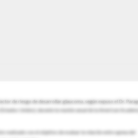
factor de riesgo de desarrollar glaucoma, según expuso el Dr. Parag
o (Estados Unidos), durante la reunión anual de la American Academ
is realizado con el objetivo de evaluar la relación entre apnea del