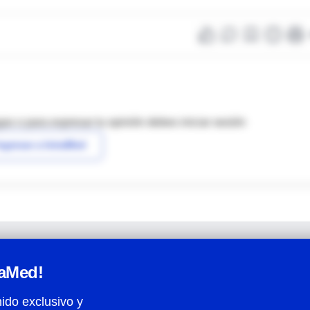
as o para expresar tu opinión debes iniciar sesión
ngresar a IntraMed
raMed!
ido exclusivo y