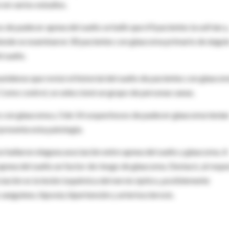
 en varios estudios.
de padecer apnea del sueño se halló que 69 pacientes la sufrían y,
n donde se examinaron 30 pacientes con glaucoma primario de ángul
l sueño.
unidense que revisó el historial del sueño de pacientes con glauco
Como control, se seleccionó un grupo de personas sanas.
es con glaucoma y 3 de 14 sospechosos de padecer glaucoma tenía
presenta esta patología.
 no hallaron ninguna asociación entre apnea del sueño y glaucoma. A
 apnea del sueño un factor de riesgo de glaucoma. Destacó, al respe
iación es la lesión isquémica del nervio óptico, posiblemente
sanguíneo, hipoxia, hipertensión y arteriosclerosis.