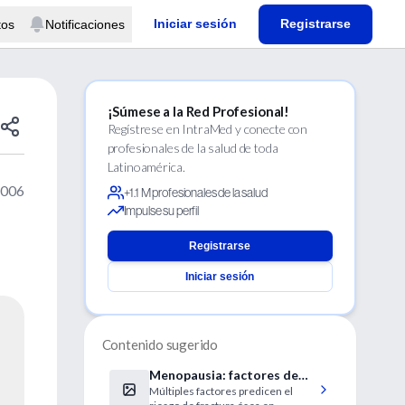
Iniciar sesión
Registrarse
tos
Notificaciones
¡Súmese a la Red Profesional!
Regístrese en IntraMed y conecte con
profesionales de la salud de toda
Latinoamérica.
2006
+1.1 M profesionales de la salud
Impulse su perfil
Registrarse
Iniciar sesión
Contenido sugerido
Menopausia: factores de
Múltiples factores predicen el
riesgo de fracturas