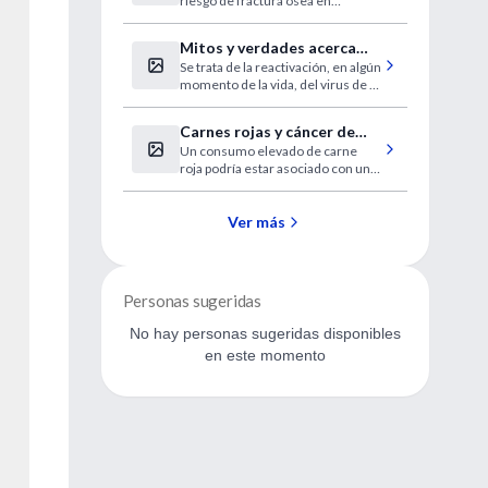
riesgo de fractura ósea en
mujeres posmenopáusicas.
Mitos y verdades acerca
Se trata de la reactivación, en algún
del Herpes Zoster o
momento de la vida, del virus de la
"culebrilla"
varicela que no es eliminado del
organismo después de padecer la
Carnes rojas y cáncer de
eruptiva.
Un consumo elevado de carne
mama
roja podría estar asociado con un
mayor riesgo de cáncer de mama.
Ver más
Personas sugeridas
No hay personas sugeridas disponibles
en este momento