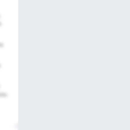
o
ma
n
cto,