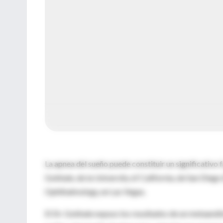
La apnea del sueño puede constituir un significativo 
Gokhale, de la University of California, de San Dieg
Ophthalmology, en Las Vegas.
El Dr. Gokhale expuso los resultados de un metaanális