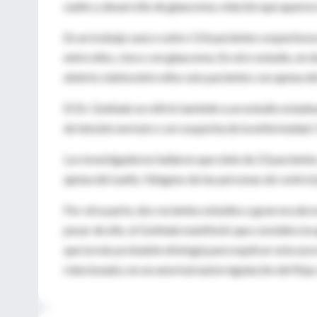
sueño y desarrollo de glaucoma, relación que aparece
En un trabajo sueco sobre 114 pacientes sospechosos 
entre ellos, cinco con glaucoma. En otro estudio, e
abierto, había entre ellos seis pacientes con apnea de
El Dr. Gokhale se refirió también a un estudio estado
de tensión normal o con sospecha de la enfermedad. 
Los investigadores hallaron que siete de 23 pacient
apnea del sueño. Ninguno de las personas de control 
Por otra parte, dos recientes estudios a gran escala
pesar de ello, el Gokhale manifestó que considera la
que la más probable etiología para explicar esta asoc
relacionada con un anormal autorregulación del flujo 