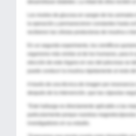
desarrollaran diabetes. La mitad de ellos recibió un
Los niveles de glucosa en sangre de los animales
la operación y permanecieron constantes hasta oc
recibieron las células productoras de insulina o b
En un segundo experimento, los científicos quisie
organismo más similar al de los humanos, para lo
elección de este órgano en vez del páncreas se d
puede conducir la insulina rápidamente al resto de
A través de una técnica de imagen por resonancia
después de la intervención, que las cápsulas segu
"Este hallazgo es directamente aplicable a las mejo
particularmente porque nuestras magnetocápsulas 
investigadores en su estudio.