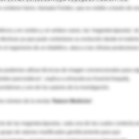
contiene hierro, llamada Feridex, que es visible a través de u
béticos y en cerdos y, en ambos casos, las 'magnetocápsulas', ta
ectivas ya que pudo controlarse su evolución desde el exterio
n el organismo de un diabético, ataca a las células productoras
a podemos utilizar técnicas de imagen convencionales para vig
slotes pancreáticos", explica a elmundo.es Aravind Arepally,
ounidense y uno de los autores de la investigación.
imo número de la revista
'Nature Medicine'
.
ecto de las magnetocápsulas, cada una de las cuales contenía e
un grupo de ratones modificados genéticamente para que