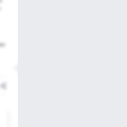
á
a
ber