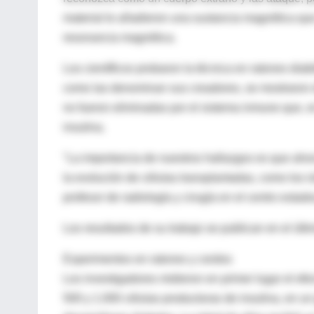
material le añadieron una sustancia magnética que 
resonancia magnética.
Los científicos probaron la técnica en ratones dia
como las denominan sus creadores, se mostraron ef
no fueron eliminadas por el sistema inmune que, e
insulina.
"La importancia de nuestros hallazgos es que ahor
la evolución de células transplantadas, como los i
profesor de radiología y cirugía en el centro estad
Los resultados de su trabajo se publican en el últ
Experimentos en ratones y cerdos
Los investigadores midieron en primer lugar el ef
500 y 1.000 células productoras de insulina, en 