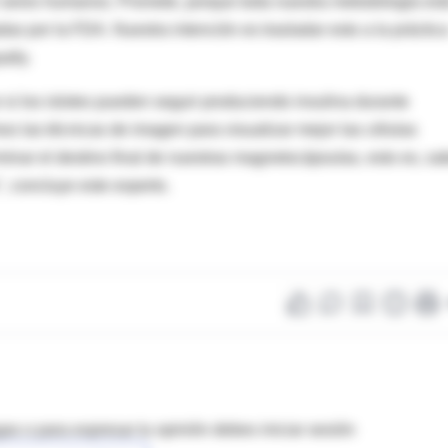
 seres humanos. Promete, porque toda nuestra metodología est
s por la FDA. Nuestra intención es trasladar esto a la práctic
ally.
i los islotes pueden seguir produciendo insulina durante
s las técnicas de imagen para visualizar mejor las células
inar el destino final de nuestras magnetocápsulas, esto es, sa
, concluye este experto.
as o para expresar tu opinión debes iniciar sesión