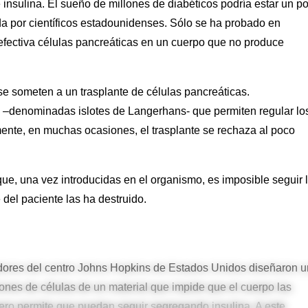
 insulina. El sueño de millones de diabéticos podría estar un p
a por científicos estadounidenses. Sólo se ha probado en
efectiva células pancreáticas en un cuerpo que no produce
se someten a un trasplante de células pancreáticas.
 –denominadas islotes de Langerhans- que permiten regular lo
ente, en muchas ocasiones, el trasplante se rechaza al poco
ue, una vez introducidas en el organismo, es imposible seguir 
 del paciente las ha destruido.
adores del centro Johns Hopkins de Estados Unidos diseñaron 
ones de células de un material que impide que el cuerpo las
ero permite que puedan seguir segregando insulina. A este