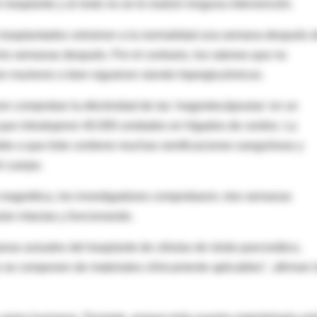
 trasplante y al resto no se le realizó ninguna intervención.
 trasplantados volvieron a la normalidad una semana después 
ho semanas después. Por el contrario, los ratones que no
ien murieron o bien siguieron siendo hiperglucémicos.
ron comprobar la efectividad de las 'magnetocápsulas' en un
 que introdujeron 40.000 unidades en hígados de cerdos. La
ebe a que éste contiene muchas ramificaciones sanguíneas y
l cuerpo.
 magnética, los investigadores comprobaron, tres semanas
ían intactas y funcionando.
ras actuales del trasplante de células de islote pancreático,
se componen de materiales clínicamente aplicables", afirman 