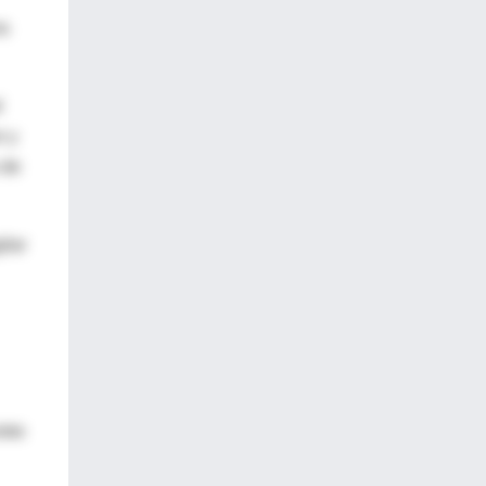
na
l
r y
 de
ilar
ntre