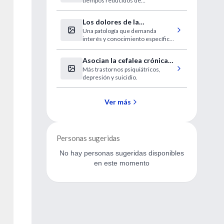
tiempos reducidos de
cardiovascular
entrenamiento.
Los dolores de la
Una patología que demanda
fibromialgia se localizan en
interés y conocimiento específico
18 puntos clave
para el diagnóstico.
Asocian la cefalea crónica
Más trastornos psiquiátricos,
con un mayor riesgo de
depresión y suicidio.
suicidio
Ver más
Personas sugeridas
No hay personas sugeridas disponibles
en este momento