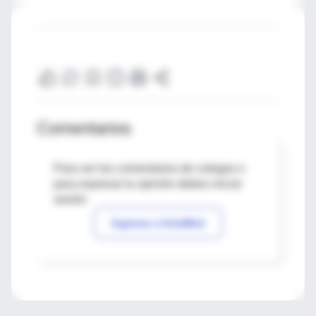
Comentarios
Para ver los comentarios de colegas o
para expresar tu opinión debes iniciar
sesión
Ingresar a IntraMed