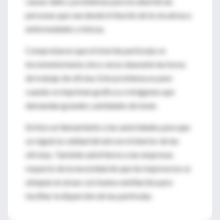
causar daño y problemas para la salud de las
personas que van desde irritación de la vía aérea a
enfermedades crónicas.
Comprobaron que el nivel de partículas se
incrementa hasta cinco veces duarante las horas
de trabajo de oficina. Este problema es peor
cuando se imprimen gráficos e imágenes que
demandan grandes cantidades de toner.
Se hizo un llamamiento a las autoridades para que
se regule la calidad del aire en el interior de las
oficinas. También advirtieron a las empresas
respecto de la necesidad de que las impresoras se
ubiquen en áreas con buena ventilación para
facilitar la dispersión de las partículas.