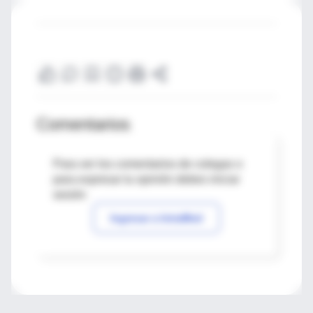
Comentarios
Para ver los comentarios de colegas o
para expresar tu opinión debes iniciar
sesión
Ingresar a IntraMed