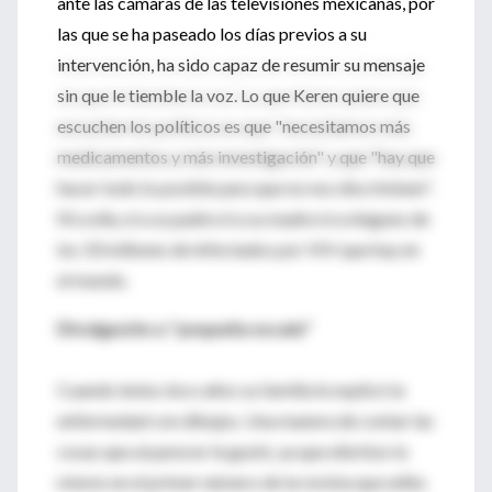
ante las cámaras de las televisiones mexicanas, por
las que se ha paseado los días previos a su
intervención, ha sido capaz de resumir su mensaje
sin que le tiemble la voz. Lo que Keren quiere que
escuchen los políticos es que "necesitamos más
medicamentos y más investigación" y que "hay que
hacer todo lo posible para que no nos discriminen".
Ni a ella, ni a su padre ni a su madre ni a ninguno de
los 33 millones de infectados por VIH que hay en
el mundo.
Divulgación a ''pequeña escala''
Cuando tenía cinco años su familia le explicó la
enfermedad con dibujos. Una manera de contar las
cosas que al parecer le gustó, ya que ella hizo lo
mismo en el primer número de la revista que edita