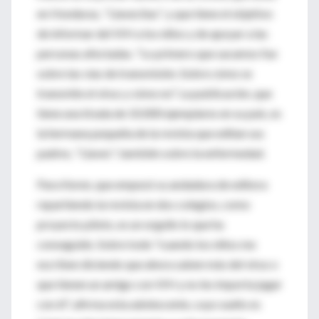
en Honduras, ''Llavecitas'', y que tiene el objetivo
de informar del VIH a los niños y de apoyar a las
personas afectadas. "Lo primero que sacamos fue
sobre las vías de transmisión. Sobre cómo se
transmite el virus y cómo no". La publicación, que
tiene una tirada de 10.000 ejemplares en su país, es
la hermana pequeña de la revista que editan sus
padres, ''Llaves'', también sobre la enfermedad.
Para Keren, que empezó su andadura de editora
repartiendo la revista en dos colegios, como
proyecto piloto, es un orgullo lo que ha
conseguido. Sobre todo "cuando los niños me
escriben diciendo que ahora saben más del virus o
que tienen un amigo con VIH y no les importa jugar
con él", afirma esta adolescente, cuyo sueño es