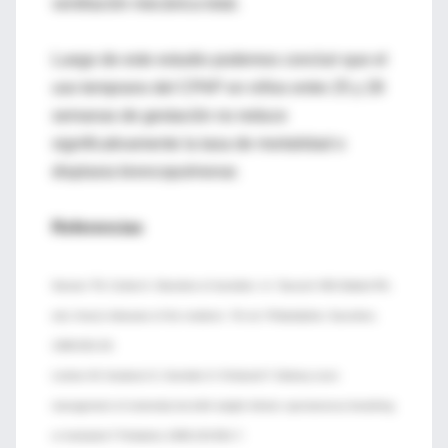
ventilación mecánica total.
Luego de este estudio podemos concluir que el
uso temprano del CPAP en niños entre 25 y 28
semanas de gestación no reduce
significativamente la tasa de mortalidad o
displasia broncopulmonar.
Referencias
Hansen TN, Corbet A. Disorders of transition. In: Taeusch HW, Ballard RA,
eds. Avery’s diseases of the newborn. 7th ed. Philadelphia: Saunders,
1998:602-29.
Lindner W, Vossbeck S, Hummler H, Pohlandt F. Delivery room
management of extremely low birth weight infants: spontaneous breathing
or intubation? Pediatrics 1999;103:961-7.