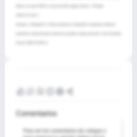
failure of nasal CPAP in very low birth weight infants. J Pediatr
2005;147:341-7.
Kamper J, Ringsted C. Early treatment of idiopathic respiratory distress
syndrome using binasal continuous positive airway pressure. Acta Paediatr
Scand 1990;79:581-6.
Comentarios
Para ver los comentarios de colegas o