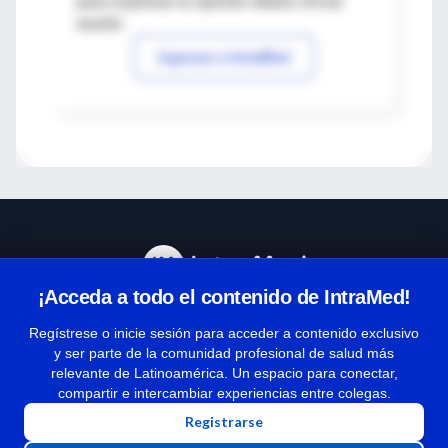
para expresar tu opinión debes iniciar
sesión
Ingresar a IntraMed
¡Acceda a todo el contenido de IntraMed!
Centro de Ayuda
Regístrese o inicie sesión para acceder a contenido exclusivo
y ser parte de la comunidad profesional de salud más
relevante de Latinoamérica. Un espacio para conectar,
Términos y condiciones
compartir e intercambiar experiencias entre colegas.
| Políticas de privacidad
Registrarse
| Todos los derechos reservados | Copyright 1997-2026