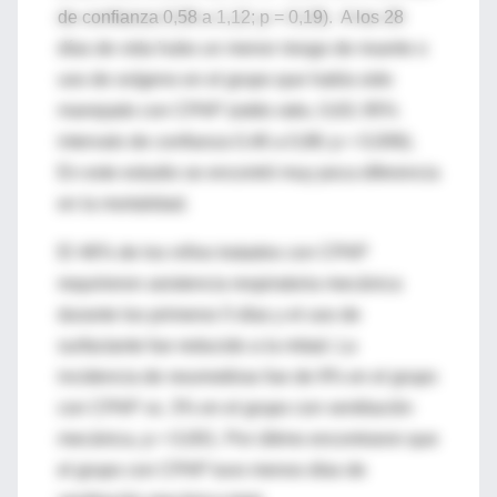
de confianza 0,58 a 1,12; p = 0,19). A los 28
días de vida hubo un menor riesgo de muerte o
uso de oxígeno en el grupo que había sido
manejado con CPAP (odds ratio, 0,63; 95%
intervalo de confianza 0,46 a 0,88; p = 0,006).
En este estudio se encontró muy poca diferencia
en la mortalidad.
El 46% de los niños tratados con CPAP
requirieron asistencia respiratoria mecánica
durante los primeros 5 días y el uso de
surfactante fue reducido a la mitad. La
incidencia de neumotórax fue de 9% en el grupo
con CPAP vs. 3% en el grupo con ventilación
mecánica, p < 0,001. Por último encontraron que
el grupo con CPAP tuvo menos días de