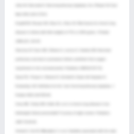
Jobe AH, Bancalari E. Bronchopulmonary dysplasia. Am J Respir Crit Care
Med 2001;163:1723-9.
Kraybill EN, Runyan DK, Bose CL, Khan JH. Risk factors for chronic lung
disease in infants with birth weights of 751 to 1000 grams. J Pediatr
1989;115: 115-20.
Shennan AT, Dunn MS, Ohlsson A, Lennox K, Hoskins EM. Abnormal
pulmonary outcomes in premature infants: prediction from oxygen
requirement in the neonatal period. Pediatrics 1988;82:527-32.
Davis PG, Thorpe K, Roberts R, Schmidt B, Doyle LW, Kirpalani H.
Evaluating “old” definitions for the “new” bronchopulmonary dysplasia. J
Pediatr 2002;140:555-60.
Avery ME, Tooley WH, Keller JB, et al. Is chronic lung disease in low
birthweight infants preventable? A survey of eight centers. Pediatrics
1987;79:26-30.
Ammari A, Suri M, Milisavljevic V, et al. Variables associated with the early