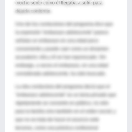
mucho sentir cómo él llegaba a sufrir para
dejarla conforme.
Uno de los conductores del programa dice que
la expresión “embarazo adolescente” parece
señalar un embarazo en una edad poco
conveniente y puede caer como un dictamen
acusatorio: ella y él se han equivocado. Sin
embargo, a veces el embarazo, en una edad
considerada adolescente, ha sido buscado.
La otra conductora del programa decía que el
“embarazo adolescente” es un tema privado que
rápidamente se convierte en público, no sólo
para la familia sino también en el orden social; y
que no se trata de hacer el anuncio ante
terceros, como una práctica confesional