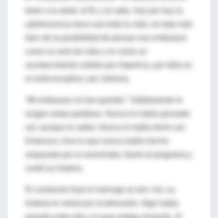
tanto a la edad: al fin y al cabo, hoy por hoy la
adolescencia dura casi toda la vida: se trata más
bien de la posibilidad de pensar ese embarazo
como un acto de vida y no como un
acontecimiento sufrido por impericia, por falla en
el anticonceptivo, por síntoma.
“Mi embarazo no fue querido.” Súbitamente le
surgen estas palabras. Nunca lo había pensado
así, aunque lo sabía. Nunca lo había dicho así.
Entonces, hizo lo que nunca había hecho:
amparada por el anonimato, llamó al programa y
contó su historia.
El conductor leyó el mensaje al aire. Así, su
historia le volvía por la televisión. Algo había
pasado entre ella y lo que estaba viviendo. Si