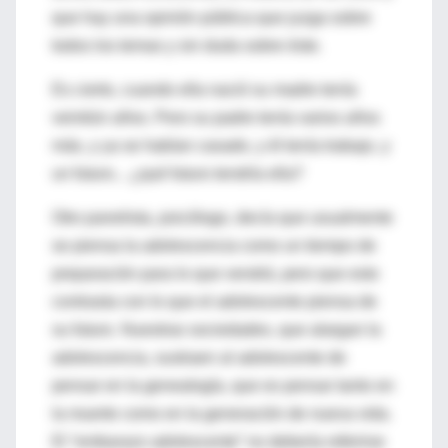
que hay una opinión pública que juzga sobre
todos los temas y sin duda sobre éste.
Es cierto, cuando ella nació su madre tenía
veintiún años. Pero su padre tenía varios años
más, y ya se habían casado, y él tenía trabajo, y
un futuro... ¿qué futuro tendría ella?
Otro panelista, psicólogo, decía que usualmente
se piensa la adolescencia como un tiempo de
preparación para lo que vendrá, pero que esto
contrasta con lo que el adolescente piensa de
su futuro. Nuestras sociedades, que alargan la
adolescencia, sustraen al adolescente de
pensar en la genealogía, que es pensar tanto en
la muerte como en la generación de nueva vida.
El “embarazo adolescente” no debería referirse