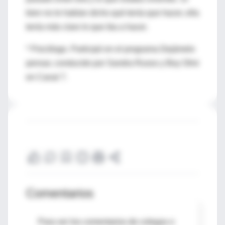
bien no le habían dicho qué tenía que hacer, ella
tenía más claro lo que iba a hacer.
* Psicólogo. Participó en el programa Dejámelo
pensar, conducido por Sandra Russo y Boy Olmi
en Canal 7.
Comentarios
Para ver los comentarios de colegas o