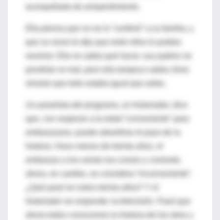
acompañada de arrepentimiento.
Ella piensa que no se lo “confesó” a su familia, y
que su novio le dijo que entre ellos lo podían
resolver. Ella no sabía qué hacer, sus padres se
pondrían re-mal, pero ella tampoco sabía cómo
simular que todo estaba igual que antes.
Un panelista del programa, un historiador, dice
que, con respecto a la edad “conveniente” para
embarazarse, puede advertirse el paso de la
historia. Hace menos de treinta años, el
embarazo a los veinte era común y corriente;
ahora, en cambio, se considera “inconveniente”.
¿Qué pasó en estos treinta años? Y el
historiador se responde: la televisión. Pasó que
ahora todos conocemos la historia de los otros y