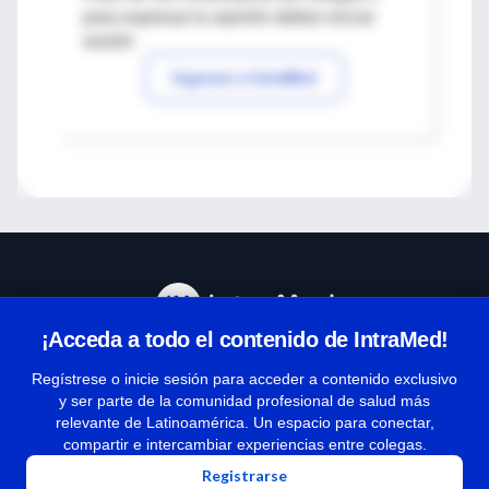
para expresar tu opinión debes iniciar
sesión
Ingresar a IntraMed
¡Acceda a todo el contenido de IntraMed!
Centro de Ayuda
Regístrese o inicie sesión para acceder a contenido exclusivo
y ser parte de la comunidad profesional de salud más
relevante de Latinoamérica. Un espacio para conectar,
Términos y condiciones
compartir e intercambiar experiencias entre colegas.
| Políticas de privacidad
Registrarse
| Todos los derechos reservados | Copyright 1997-2026