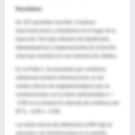
Resultados
De 107 pacientes inscritos, 5 tuvieron
reacciones leves y transitorias en el lugar de la
inyección. No hubo informes de hipotensión,
hiperpotasemia o empeoramiento de la función
renal que resultara en una intervención médica.
En la Parte A, los pacientes que recibieron
zilebesiran tuvieron disminuciones en los
niveles séricos de angiotensinógeno que se
correlacionaron con la dosis administrada (r =
−0,56 en la semana 8; intervalo de confianza del
95 %, −0,69 a −0,39).
Las dosis únicas de zilebesiran (≥200 mg) se
asociaron con disminuciones en la presión