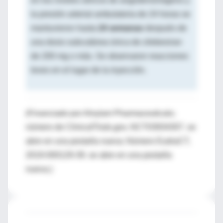
en los niveles séricos de angiotensinógeno y
la presión arterial ambulatoria de 24 horas se
mantuvieron hasta
24 semanas
después de
una dosis subcutánea única de zilebesiran
de 200 mg o más. Se observaron reacciones
leves en el lugar de la inyección.
(Financiado por Alnylam Pharmaceuticals;
número de ClinicalTrials.gov, NCT03934307. se
abre en una pestaña nueva; Número EudraCT,
2019-000129-39. se abre en una pestaña
nueva.)