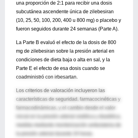
una proporción de 2:1 para recibir una dosis
subcutánea ascendente única de zilebesiran
(10, 25, 50, 100, 200, 400 u 800 mg) o placebo y
fueron seguidos durante 24 semanas (Parte A).
La Parte B evaluó el efecto de la dosis de 800
mg de zilebesiran sobre la presión arterial en
condiciones de dieta baja o alta en sal, y la
Parte E el efecto de esa dosis cuando se
coadministró con irbesartan.
Los criterios de valoración incluyeron las
características de seguridad, farmacocinéticas y
farmacodinámicas, y el cambio desde el valor
inicial en la presión arterial sistólica y diastólica,
medida mediante monitorización ambulatoria de
la presión arterial durante 24 horas.