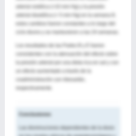
arterial sistólica (>10 mm Hg) y la presión
arterial diastólica (> 5 mm Hg) en la semana 8;
estos cambios fueron constantes a lo largo del
ciclo diurno y se mantuvieron a las 24 semanas.
Los resultados de las Partes B y E fueron
consistentes con la atenuación del efecto sobre
la presión arterial por una dieta rica en sal y con
un efecto aumentado a través de la
coadministración con irbesartán,
respectivamente.
Conclusiones
Las disminuciones dependientes de la dosis