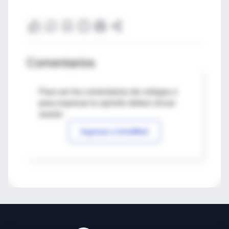
Comentarios
Para ver los comentarios de colegas o
para expresar tu opinión debes iniciar
sesión
Ingresar a IntraMed