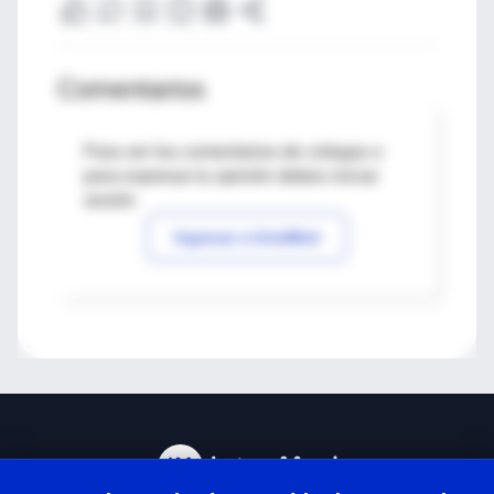
Comentarios
Para ver los comentarios de colegas o
para expresar tu opinión debes iniciar
sesión
Ingresar a IntraMed