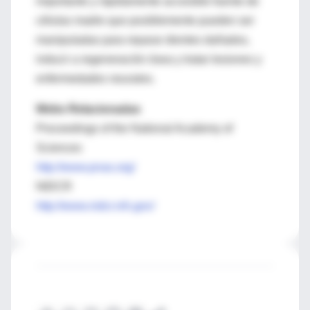
importante y rápidamente accesible fuente de
células madre que posiblemente pueden ser
manipuladas para reparar dientes dañados,
inducir a regeneración ósea y tratar lesiones y
enfermedades neurales.
Webs Relacionadas
Proceedings of the National Academy of
Sciences
http://www.pnas.org/
NIDCR
http://www.nidcr.nih.gov/