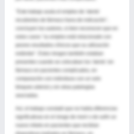
"Este trabajo avala el empleo de 'stents'
recubiertos de fármaco fuera de indicación",
concluyen los autores, si bien reconocen que en
estos casos "su empleo está relacionado con
peores resultados clínicos que su utilización
estándar". Estos riesgos también estaban
presentes cuando se colocaban los 'stents' sin
fármaco en pacientes complicados, en
comparación con individuos con un solo
bloqueo arterial y sin otras patologías
asociadas.
Así, el trabajo constató que no había diferencias
significativas en el riesgo de morir o de sufrir un
nuevo infarto en pacientes que recibían
dispositivos bañados en fármaco, en