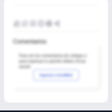
Comentarios
Para ver los comentarios de colegas o
para expresar tu opinión debes iniciar
sesión
Ingresar a IntraMed