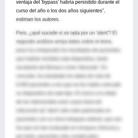
ventaja del 'bypass' habría persistido durante el
curso del año o los dos años siguientes",
estiman los autores.
Pero, ¿qué sucede si se opta por un 'stent'? El
segundo análisis arroja datos sobre el tema,
pues ha comparado los resultados de pacientes
que habían recibido este dispositivo, tanto
recubierto de fármaco como 'desnudo'. En
concreto, ha estudiado los datos de más de
6.000 pacientes a los que se les había colocado
un dispositivo de este tipo. En torno a la mitad
de los intervenidos eran casos fuera de
indicación (el 'stent' sólo está autorizado en
pacientes con un único bloqueo arterial, que son
los que se han evaluado en ensayos clínicos) y,
por tanto, pacientes más complicados.