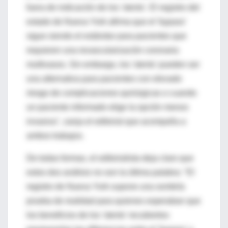
fuera de indicación de los 'stents'. El registro del
estado de Nueva York afirma que el 'bypass'
sigue siendo el estándar para pacientes que
requieren una revascularización coronaria
multivasos. Sin embargo, los 'stents' pueden ser
una alternativa para pacientes con elevado
riesgo de complicaciones quirúrgicas o cuando
un paciente informado elige la opción menos
invasiva", zanja el editorial que acompaña a
ambos trabajos.
De todas formas, el editorialista deja claro que
estos dos análisis no son la última palabra: "El
registro de Nueva York supone una sombría
prueba de realidad para quienes esperaban que
los beneficios de los 'stents' recubiertos