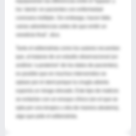
equipararían las diferencias entre el 'bypass' y
los 'stents' en pacientes con enfermedad
coronaria múltiple. Sin embargo, hacen falta
varias advertencias antes de que emitir un
veredicto final", dice.
Tanto el editorialista como los autores recuerdan
que, al tratarse de un estudio observacional (un
análisis 'a posteriori' de los datos de pacientes),
es posible que en muchos intervenidos se
optase por el stent porque la cirugía abierta
suponía un riesgo elevado. Este tipo de matices
se evitarían con un ensayo clínico (en el que se
opta por una terapia u otra de manera aleatoria),
algo que pide el editorialista.