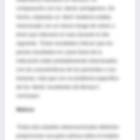
comparación con los 'stents' primigenios. De
hecho, implantar un 'stent' moderno estaba
relacionado con un menor riesgo de volver a
tener que intervenir el vaso durante el año
siguiente. "Estos resultados indican que los
peores resultados en casos fuera de la
indicación están probablemente relacionados
con las características de los pacientes o sus
lesiones, más que con un problema específico
de los 'stents' recubiertos de fármaco",
concluyen.
Matices
"Estos dos estudios observacionales deberían
proporcionar una guía valiosa sobre el empleo