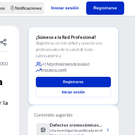
Iniciar sesión
Registrarse
tos
Notificaciones
¡Súmese a la Red Profesional!
Regístrese en IntraMed y conecte con
profesionales de la salud de toda
Latinoamérica.
2002
+1.1 M profesionales de la salud
Impulse su perfil
a
Registrarse
Iniciar sesión
 la
Contenido sugerido
Defectos cromosómicos
Una investigación publicada en el
asociados a la diabetes