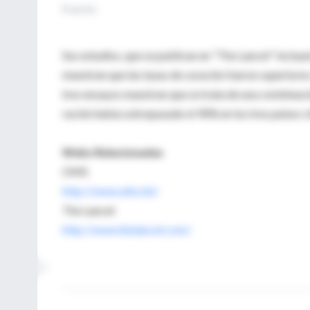
Fuente
:
Sus estudios, que se publican en "The Lancet" incluye
muestran que las tasas de curación fueron superiore
tres ensayos muestran que se trata de una combinació
ración había sobrepasado el 90% en los tres países c
Webs Relacionadas
OMS
http://www.who.int/
The Lancet
http://www.thelancet.com/