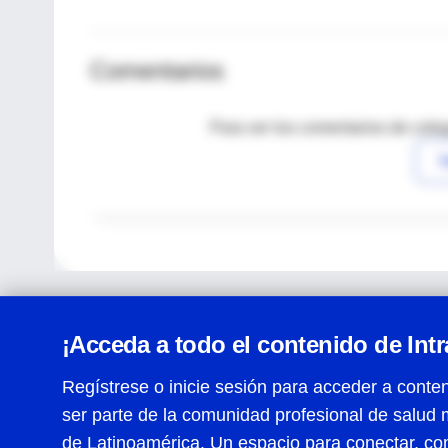
Comentarios
Para ver los comentarios de coleg
I
¡Acceda a todo el contenido de Int
Regístrese o inicie sesión para acceder a conten
ser parte de la comunidad profesional de salud 
Centro de Ayuda
de Latinoamérica. Un espacio para conectar, co