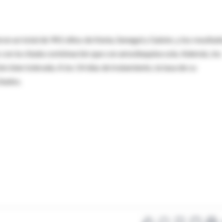
ron un total de 941 niños de Kenia, Senegal y Gabón, y los resultad
s con la citada combinación que con amodiaquina sola. Además, los
n bien tolerada. A los 14 días de tratamiento, la tasa de cu
itados.