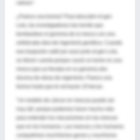
valioso".
¿Parece una broma? Para descubrir el gen
Lola, las investigadoras han tenido que
bombardear el genoma de la mosca con una
sofisticada obra de ingeniería genética. Cuando
ese trasposón saltó por azar junto al gen Lola,
se dieron cuenta porque causó un tumor en una
mosca que ya llevaba en su genoma otra
docena de obras de ingeniería. Parece una
broma hasta que te rechazan 10 becas.
"Un modelo de cáncer en moscas puede ser
muy útil, porque podemos hacer mucho más
para entender los mecanismos en las moscas
que en los humanos. Las moscas y los humanos
compartimos muchísimos genes y muchísima