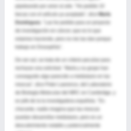
pipeteando por amor al arte. "He pedido 10
becas con el artículo ya aceptado", dice
María
Domínguez
. "Las he pedido para un proyecto
de investigación en cáncer, que es lo que
estamos haciendo, pero no me las dan porque
trabajo en Drosophila".
De ser así, se trata de un criterio peculiar para
rechazar una solicitud. "María y su grupo han
conseguido algo parecido a metástasis en las
moscas", dice Peter Lawrence, del Laboratorio
de Biología Molecular del MRC en Cambridge, y
ex jefe de la la investigadora española. "Es
chocante, nadie imagina que las moscas
puedan desarrollar metástasis, pero es un
descubrimiento notable y potencialmente