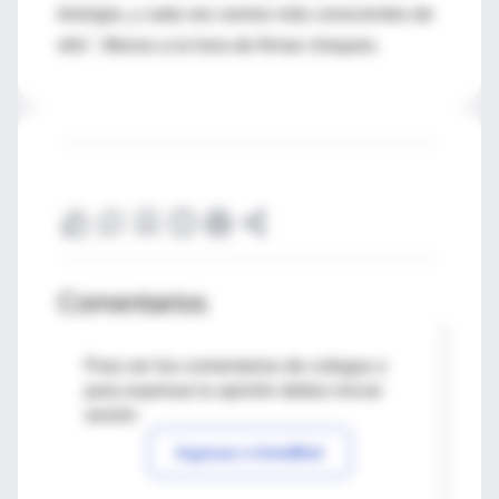
biología, y cada vez somos más conscientes de
ello". Menos a la hora de firmar cheques.
Comentarios
Para ver los comentarios de colegas o
para expresar tu opinión debes iniciar
sesión
Ingresar a IntraMed