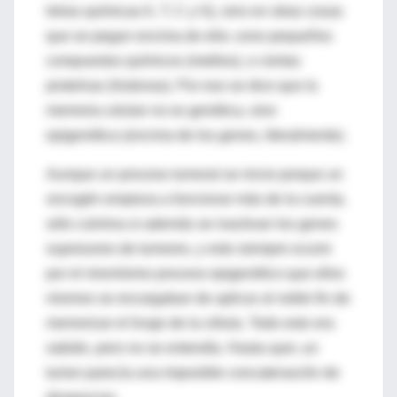
letras químicas A, T, C y G), sino en otras cosas
que se pegan encima de ella: unos pequeños
compuestos químicos (metilos), o ciertas
proteínas (histonas). Por eso se dice que la
memoria celular no es genética, sino
epigenética (encima de los genes, literalmente).
Aunque un proceso tumoral se inicie porque un
oncogén empieza a funcionar más de la cuenta,
sólo culmina si además se inactivan los genes
supresores de tumores, y esto siempre ocurre
por el mismísimo proceso epigenético que ellos
mismos se encargaban de aplicar al noble fin de
memorizar el linaje de la célula. Todo esto era
sabido, pero no se entendía. Hasta ayer, un
tumor parecía una imposible concatenación de