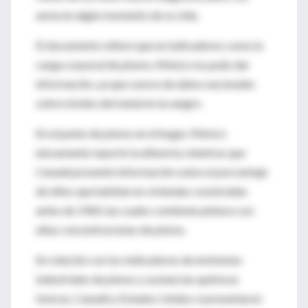
asma en algún momento de su vida.
El documento refiere que en indicadores como la
carga corporal de plomo, México no pudo dar
información, ya que carece de datos nacionales
sobre niveles del metal en la sangre.
En el punto de plomo en el hogar, México
únicamente reportó la alfarería, mientras que
Canadá presentó información sobre el porcentaje
de niños que habitan en viviendas construidas
antes de 1960, las cuales contienen pintura con
altas concentraciones de plomo.
En relación con los indicadores de emisiones
industriales de plomo y sustancias químicas
tóxicas, Canadá y Estados Unidos sí presentaron