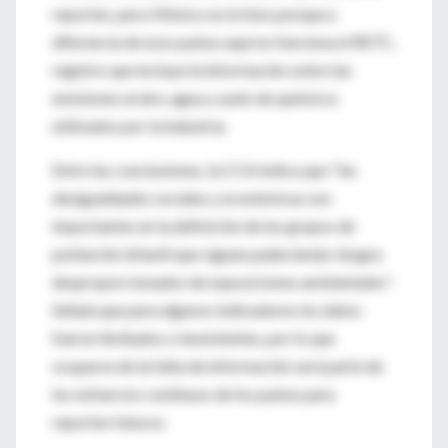
reportes, pero México no lo hizo porque a
diferencia de esos países aquí no funciona el RETC,
registro que incluye la información sobre las
emisiones al aire, agua y suelo de químicos
utilizados por la industria.
Entre las conclusiones, la CCA indica que "las
desigualdades sociales y económicas son
importantes en la definición de los grupos de
población infantil que siguen padeciendo riesgos
desproporcionados de exposiciones ambientales".
Señala que para algunos indicadores los datos
fueron limitados o inexistentes, por lo que
ocuparse de la falta de información será parte de
los esfuerzos continuos de los países para
reportes futuros.