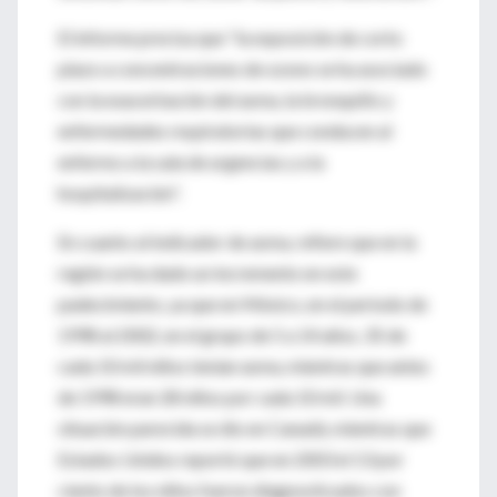
El informe precisa que "la exposición de corto
plazo a concentraciones de ozono se ha asociado
con la exacerbación del asma, la bronquitis y
enfermedades respiratorias que conducen al
enfermo a la sala de urgencias y a la
hospitalización".
En cuanto al indicador de asma, refiere que en la
región se ha dado un incremento en este
padecimiento, ya que en México, en el periodo de
1998 al 2002, en el grupo de 5 a 14 años, 35 de
cada 10 mil niños tenían asma, mientras que antes
de 1998 eran 28 niños por cada 10 mil. Una
situación parecida se dio en Canadá, mientras que
Estados Unidos reportó que en 2003 el 13 por
ciento de los niños fueron diagnosticados con