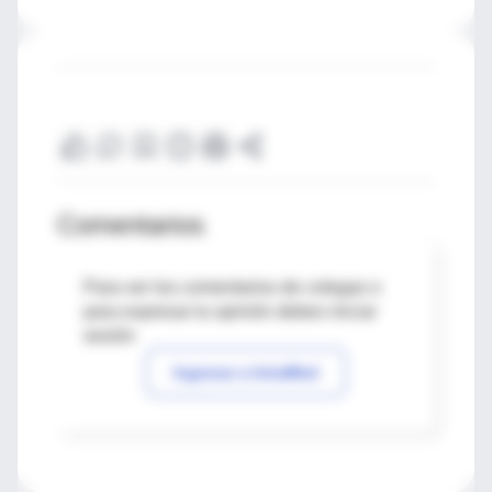
Comentarios
Para ver los comentarios de colegas o
para expresar tu opinión debes iniciar
sesión
Ingresar a IntraMed