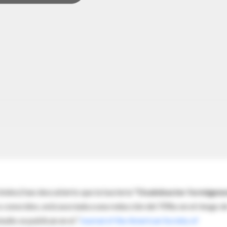
Unidos) han descubierto que la bacteria
"Oxalobacter formigene
s conocidos, está asociada a una reducción del 70%o en el riesgo d
tudio se publican en el “
Journal of the American Society of