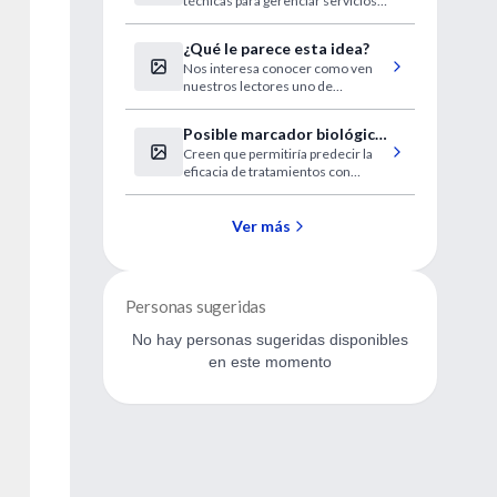
técnicas para gerenciar servicios
Hospitales
de atención de la salud del ámbito
público y privado.
¿Qué le parece esta idea?
Nos interesa conocer como ven
nuestros lectores uno de
nuestros proyectos 2008.
Posible marcador biológico
Creen que permitiría predecir la
de la depresión
eficacia de tratamientos con
antidepresivos.
Ver más
Personas sugeridas
No hay personas sugeridas disponibles
en este momento