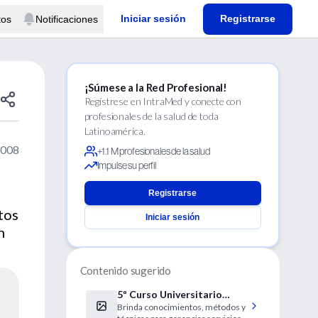
Iniciar sesión
Registrarse
tos
Notificaciones
¡Súmese a la Red Profesional!
Regístrese en IntraMed y conecte con
profesionales de la salud de toda
Latinoamérica.
2008
+1.1 M profesionales de la salud
Impulse su perfil
Registrarse
tos
Iniciar sesión
n
Contenido sugerido
5º Curso Universitario
Brinda conocimientos, métodos y
Conducción y Gestión de