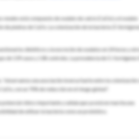
os renales está compuesto de oxalato de calcio (CaOx) y el oxalato
ción de piedras de CaOx. La colonización de la bacteria
O. formigen
estionarios dietéticos y la excreción de oxalatos en 24 horas y otr
upo de 139 casos y 138 controles. La prevalencia de O. formigenes 
o, "observamos una asociación inversa fuerte entre la colonización
e CaOx, con un 70% de reducción en el riesgo global".
 potencial clínico importante y señala que ya está en marcha una
sibilidad de utilizar la bacteria como un probiótico.