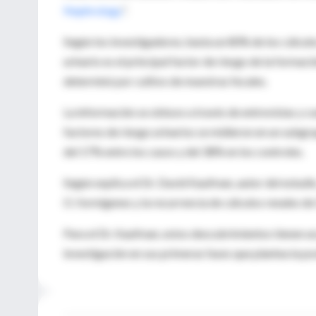
Nephrology
”.
Según los investigadores, hasta un 80% de los cálcul
urinario es el principal factor de riesgo de la forma
determinó por cultivo de muestras fecales.
La información se obtuvo a través de entrevistas y cu
factores de riesgo urinarios se midieron en un subgr
del 17% entre los casos y del 38% en los controles.
Según explica el Dr. David Kaufman, autor del estudi
O. formigenes y la recurrencia de cálculos renales d
Para el Dr. Kaufman, estos descubrimientos tienen un
investigación en sus primeras fases que plantea la po