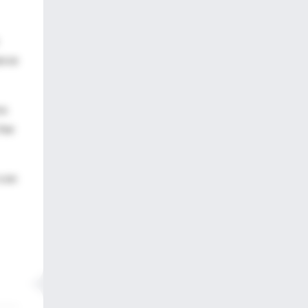
es
se
os
fue
 con