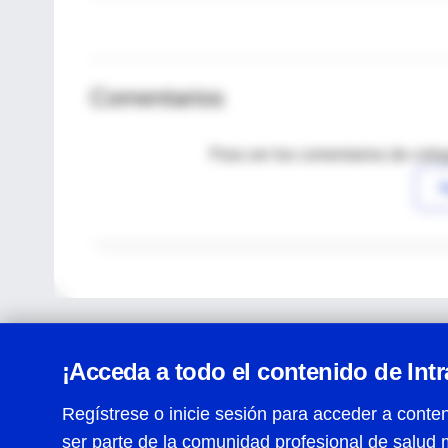
Comentarios
Para ver los comentarios de coleg
I
¡Acceda a todo el contenido de Int
Regístrese o inicie sesión para acceder a conten
ser parte de la comunidad profesional de salud 