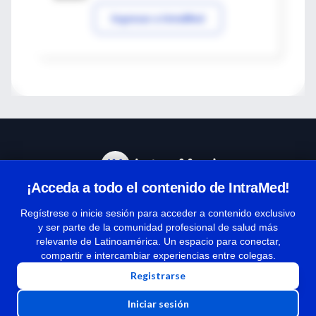
Ingresar a IntraMed
¡Acceda a todo el contenido de IntraMed!
Centro de Ayuda
Regístrese o inicie sesión para acceder a contenido exclusivo
y ser parte de la comunidad profesional de salud más
relevante de Latinoamérica. Un espacio para conectar,
Términos y condiciones
compartir e intercambiar experiencias entre colegas.
| Políticas de privacidad
Registrarse
| Todos los derechos reservados | Copyright 1997-2026
Iniciar sesión