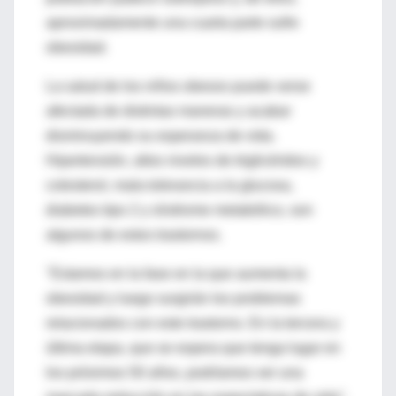
aproximadamente una cuarta parte sufre
obesidad.
La salud de los niños obesos puede verse
afectada de distintas maneras y acabar
disminuyendo su esperanza de vida.
Hipertensión, altos niveles de triglicéridos y
colesterol, mala tolerancia a la glucosa,
diabetes tipo 2 y síndrome metabólico, son
algunos de estos trastornos.
"Estamos en la fase en la que aumenta la
obesidad y luego surgirán los problemas
relacionados con este trastorno. En la tercera y
última etapa, que se espera que tenga lugar en
los próximos 50 años, podríamos ver una