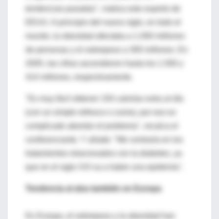
tendencias pasadas", matiza este experto de
EEUU. A principio del nuevo siglo, en todo el
mundo, la obesidad afectaba a 1.000 millones
de personas y el sobrepeso a 300 millones. En
2005, las cifras ascendieron hasta los 1.500 y
414 millones, respectivamente.
"Es muy fácil obtener 150 calorías extra al día
(con un simple refresco o zumo), por eso es
complicado abordar el problema", recalca el
conferenciante. Y añade: "Me centraría en los
tratamientos relacionados con la diabetes, ya
que en el siglo XXI va a haber una epidemia".
Tendencia al alza también en Europa
En Europa, el sobrepeso y la obesidad han