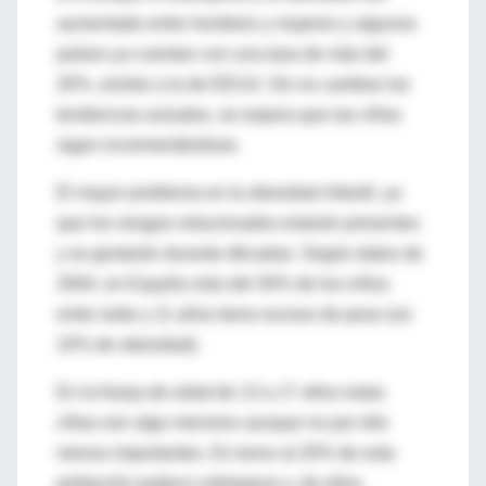
aumentado entre hombres y mujeres y algunos
países ya cuentan con una tasa de más del
20%, similar a la de EEUU. De no cambiar las
tendencias actuales, se espera que las cifras
sigan incrementándose.
El mayor problema es la obesidad infantil, ya
que los riesgos relacionados estarán presentes
y se gestarán durante décadas. Según datos de
2004, en España más del 30% de los niños
entre siete y 11 años tiene exceso de peso (un
10% de obesidad).
En la franja de edad de 13 a 17 años estas
cifras son algo menores aunque no por ello
menos importantes. En torno al 20% de esta
población padece sobrepeso y, de ellos,