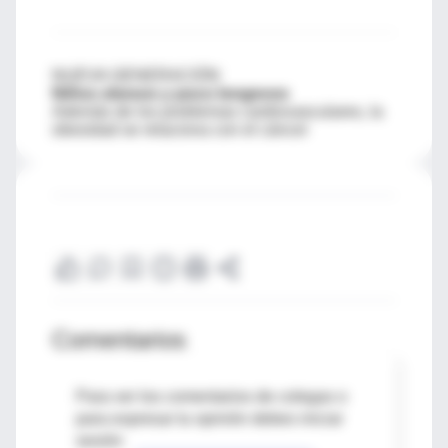
NUEVA GENERACIÓN
Niños obesos y poco longevos
Además de los problemas cardiovasculares, la
obesidad se relaciona con el cáncer
Comentarios
Para ver los comentarios de colegas o
para expresar tu opinión debes iniciar
sesión