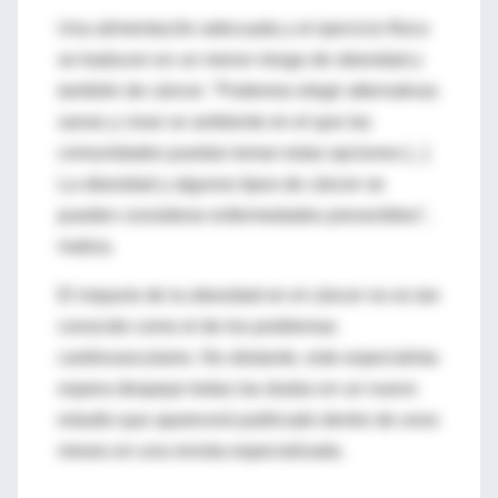
Una alimentación adecuada y el ejercicio físico
se traducen en un menor riesgo de obesidad y
también de cáncer. "Podemos elegir alternativas
sanas y crear un ambiente en el que las
comunidades puedan tomar estas opciones [...]
La obesidad y algunos tipos de cáncer se
pueden considerar enfermedades prevenibles",
matiza.
El impacto de la obesidad en el cáncer no es tan
conocido como el de los problemas
cardiovasculares. No obstante, este especialista
espera despejar todas las dudas en un nuevo
estudio que aparecerá publicado dentro de unos
meses en una revista especializada.