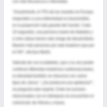
con más frecuencia e intensidad.
"Actualmente, el 75% de las muertes en Europa
responden a una enfermedad no transmisible,
es la proporción más grande del mundo. Cada
10 segundos, una persona muere de diabetes y
si eres obeso tienes más riesgo de desarrollarla.
Mueren más personas por este trastorno que por
el VIH", declara Martin.
Además de con la diabetes, que a su vez puede
conllevar diferentes trastornos cardiovasculares,
la obesidad también se relaciona con varios
tipos de cáncer. "¿Se producirá una epidemia?",
se pregunta este experto. Entre los tumores
relacionados con el sobrepeso se encuentran el
colorrectal, de riñones y mama.