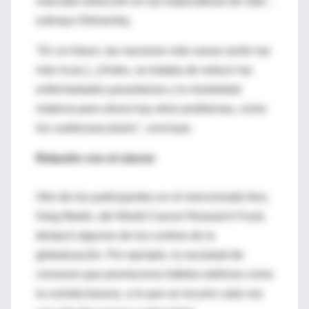
marcada reducción en las expectativas de vida",
subraya Olshansky.
"En un futuro, las naciones más sanas serán las
más ricas [...] Antes, se trataba de reducir las
enfermedades parasitarias y la mortalidad
materna pero ahora hay otros problemas, como
los cardiovasculares", concluye.
Relación con el cáncer
Otro de los participantes en el mencionado foro,
Greg Martin, del World Cancer Research Fund,
destacó algunos de los contras de la
globalización. Por ejemplo, la sociedad de
consumo que promociona hábitos dañinos como
la comida basura, a la que se recurre cada vez