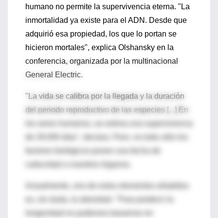
humano no permite la supervivencia eterna. "La
inmortalidad ya existe para el ADN. Desde que
adquirió esa propiedad, los que lo portan se
hicieron mortales", explica Olshansky en la
conferencia, organizada por la multinacional
General Electric.
"La vida se calibra por la llegada y la duración
del periodo reproductivo de las especies [...] En
los seres humanos, se estima una supervivencia
de 29.000 días", declara. Pero, no todo sólo los
factores biológicos ponen una fecha de
caducidad a nuestros órganos.
Actualmente, uno de estos elementos añadidos
es, sin duda, la obesidad. "Para predecir la
longevidad no podemos basarnos en