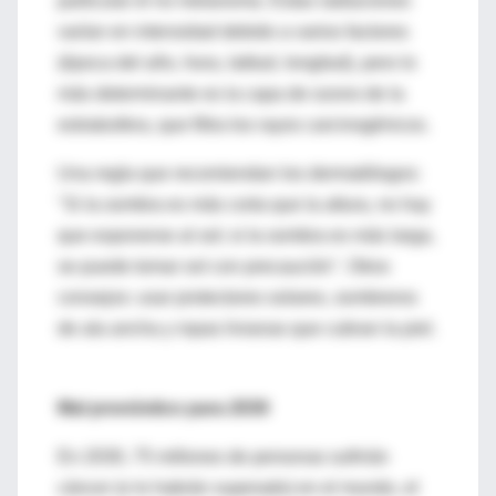
particular el no melanoma. Estas radiaciones
varían en intensidad debido a varios factores
(época del año, hora, latitud, longitud), pero lo
más determinante es la capa de ozono de la
estratosfera, que filtra los rayos carcinogénicos.
Una regla que recomiendan los dermatólogos:
"Si la sombra es más corta que la altura, no hay
que exponerse al sol; si la sombra es más larga,
se puede tomar sol con precaución". Otros
consejos: usar protectores solares, sombreros
de ala ancha y ropas livianas que cubran la piel.
Mal pronóstico para 2030
En 2030, 75 millones de personas sufrirán
cáncer (o lo habrán superado) en el mundo, el