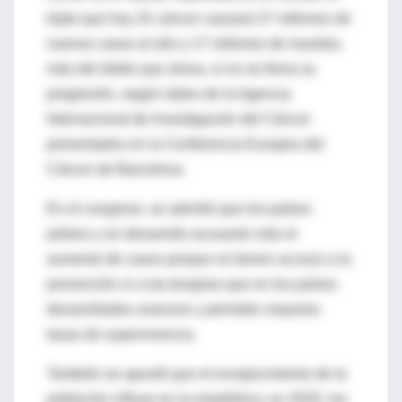
triple que hoy. El cáncer causará 27 millones de
nuevos casos al año y 17 millones de muertes,
más del doble que ahora, si no se frena su
progresión, según datos de la Agencia
Internacional de Investigación del Cáncer
presentados en la Conferencia Europea del
Cáncer de Barcelona.
En el congreso, se advirtió que los países
pobres y en desarrollo acusarán más el
aumento de casos porque no tienen acceso a la
prevención ni a las terapias que en los países
desarrollados avanzan y permiten mayores
tasas de supervivencia.
También se apuntó que el envejecimiento de la
población influye en la estadística: en 2020, los