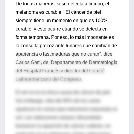
De todas maneras, si se detecta a tiempo, el
melanoma es curable. "El cáncer de piel
siempre tiene un momento en que es 100%
curable, y esto ocurre cuando se detecta en
forma temprana. Por eso, lo más importante es
la consulta precoz ante lunares que cambian de
apariencia o lastimaduras que no curan", dice
Carlos Gatti, del Departamento de Dermatología
del Hospital Francés y director del Comité
Latinoamericano del Congreso.
El sol no es la única causa de cáncer de piel.
Sin embargo, más del 90% de los casos
aparecen en zonas que estuvieron expuestas al
sol. Las radiaciones solares ultravioletas
favorecen la aparición de cáncer cutáneo, en