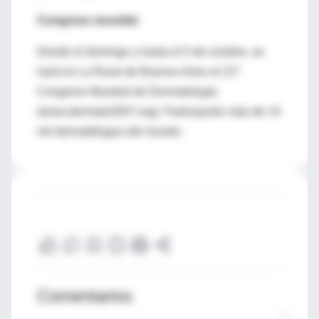
Congreso mundial
Desde el domingo y hasta el 5 de octubre, se
hará en La Rural de Buenos Aires el 21º
Congreso Mundial de Dermatología
(www.dermato2007.org). Participarán más de 14
mil dermatólogos del mundo.
Comentarios