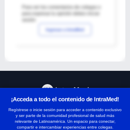
Para ver los comentarios de colegas o
para expresar tu opinión debes iniciar
sesión
Ingresar a IntraMed
¡Acceda a todo el contenido de IntraMed!
Centro de Ayuda
Regístrese o inicie sesión para acceder a contenido exclusivo
y ser parte de la comunidad profesional de salud más
relevante de Latinoamérica. Un espacio para conectar,
Términos y condiciones
compartir e intercambiar experiencias entre colegas.