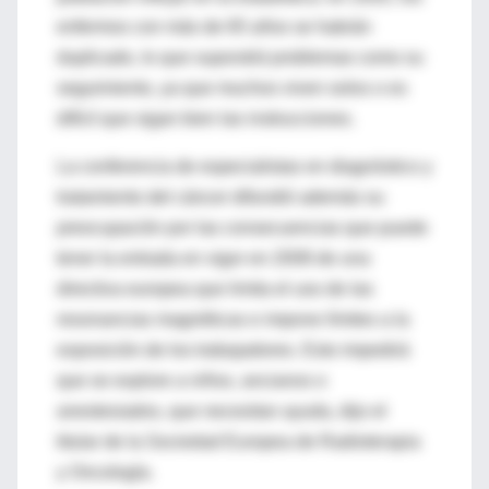
enfermos con más de 65 años se habrán
duplicado, lo que supondrá problemas como su
seguimiento, ya que muchos viven solos o es
difícil que sigan bien las instrucciones.
La conferencia de especialistas en diagnóstico y
tratamiento del cáncer difundió además su
preocupación por las consecuencias que puede
tener la entrada en vigor en 2008 de una
directiva europea que limita el uso de las
resonancias magnéticas e impone límites a la
exposición de los trabajadores. Esto impedirá
que se explore a niños, ancianos o
anestesiados, que necesitan ayuda, dijo el
titular de la Sociedad Europea de Radioterapia
y Oncología.