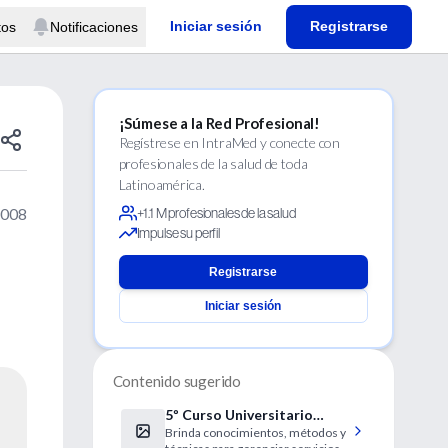
Iniciar sesión
Registrarse
tos
Notificaciones
¡Súmese a la Red Profesional!
Regístrese en IntraMed y conecte con
profesionales de la salud de toda
Latinoamérica.
2008
+1.1 M profesionales de la salud
Impulse su perfil
Registrarse
Iniciar sesión
Contenido sugerido
5º Curso Universitario
Brinda conocimientos, métodos y
Conducción y Gestión de