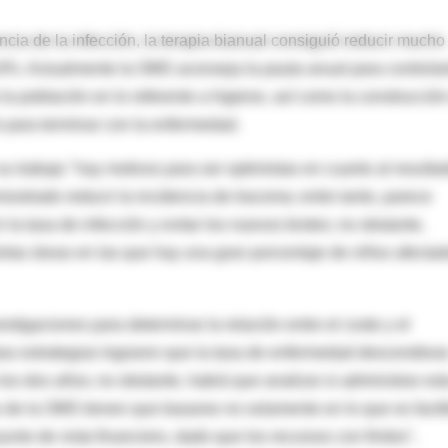
cia de la infección, la terapia bianual consiguió reducir mucho
9%. Actualmente la OMS aconseja la pauta anual para controlar
la población en lo referente a higiene, así como la construcció
o para terminar con la enfermedad.
u trabajo "hay motivos para ser optimistas en cuanto al resulta
strado reducir la incidencia de tracoma; entre tanto, parece
 la tasa de infección y evitar los nuevos brotes; no obstante,
ertas áreas en las que hay una gran porcentaje de niños afecta
tigaciones para determinar la relación entre el coste y el
s estrategias lograron que la tasa de enfermedad descendiese
os dos años; no obstante, habrá que analizar si administrar est
 de la OMS tienen que basarse no solamente en lo que es facti
unto de vista financiero, dado que los recursos con finitos",