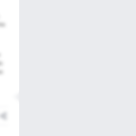
oma
n
lo
as