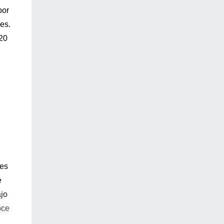
por
es.
020
tes
e
ajo
oce