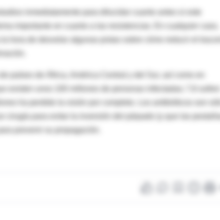
tudios inmediatamente para dilucidar cuanto antes si este
ema importante en cuanto a las resistencias. En cualquier caso,
la hora de desvelar algunas pistas sobre cómo reducir el trac
inación.
e países de África, América Central y del Sur, así como en
ue existen unos 100 millones de personas infectadas; 7,6 sufre
nes ha perdido la visión por completo. Los antibióticos son só
r cirugía para evitar la inversión del párpado (y que las pestañ
para prevenir su propagación.