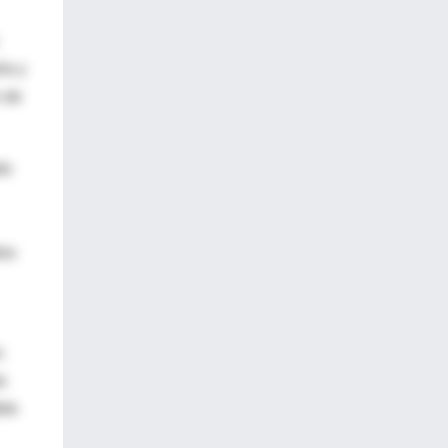
la y
n de
do
dos
;
a
ble