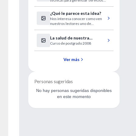
técnicas para gerenciar servicios
Hospitales
de atención de la salud del ámbito
público y privado.
¿Qué le parece esta idea?
Nos interesa conocer como ven
nuestros lectores uno de
nuestros proyectos 2008.
La salud de nuestra
Curso de postgrado 2008
América
Ver más
Personas sugeridas
No hay personas sugeridas disponibles
en este momento