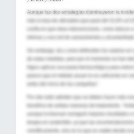
Aunque las dos estrategias disminuyeron la inciden
más la tasa de afectados que pasó del 31,6% al 0,
confía en que otras intervenciones, como educar a 
letrinas y una red de saneamientos y alcantarillad
Sin embargo, tal y como defienden los autores en s
de estas medidas, pero por el momento no han demo
lógico aplicar una pauta farmacológica para reducir
parece que el método anual no es suficiente en ci
antes del inicio de las campañas".
Por otro lado admiten que se deben hacer más inves
beneficio de ambas maneras de tratamiento. "Amba
aunque la bianual consiguió mejores resultados a l
terapia es sostenible, ya que las recomendaciones
científicamente, sino en lo que es viable desde el p