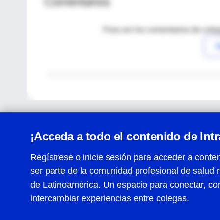
Comentarios
Para ver los comentarios de coleg
I
¡Acceda a todo el contenido de Int
Regístrese o inicie sesión para acceder a conten
ser parte de la comunidad profesional de salud 
Centro de Ayuda
de Latinoamérica. Un espacio para conectar, co
Términos y condiciones
| Políticas de privacidad
| Todos
intercambiar experiencias entre colegas.