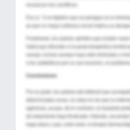
reconocen los científicos.
Eso sí, "si el objetivo que se persigue es la elimi
ya que un mayor esfuerzo inicial implica su desapa
Finalmente, los autores admiten que existen varios
habrá que dilucidar si la pauta terapéutica tendrá
resurja, incluso aunque haya sido eliminada a nivel 
a los antibióticos por su uso excesivo, un problem
Conclusiones
Por su parte, los autores del editorial que acompa
determinadas zonas, en otras en las que la enferm
agresivas, ya que, de lo contrario, es bastante pr
de tratamiento haya finalizado. Además, recuerda
largo plazo y que, entre tanto, la terapia farmacoló