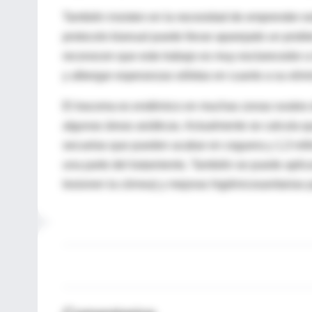
También insisten en la necesidad de emprender es
protocolo bianual puede llevar aparejado un probl
reconocen que este trabajo es muy esclarecedor a 
y albergar esperanzas sólidas en cuanto a su elim
El tracoma es endémico en muchas zonas rurales d
algunas áreas asiáticas. Actualmente se calcula q
secuelas que pueden acabar en ceguera y 1,3 millo
una parte del tratamiento. También se puede aplica
lesionen la córnea) y mejoras higiénicosanitarias 