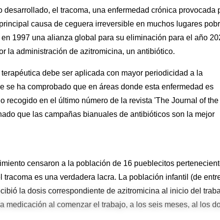
 desarrollado, el tracoma, una enfermedad crónica provocada 
 principal causa de ceguera irreversible en muchos lugares pobr
en 1997 una alianza global para su eliminación para el año 2
la administración de azitromicina, un antibiótico.
 terapéutica debe ser aplicada con mayor periodicidad a la
que se ha comprobado que en áreas donde esta enfermedad es
 recogido en el último número de la revista 'The Journal of the
ado que las campañas bianuales de antibióticos son la mejor
uimiento censaron a la población de 16 pueblecitos pertenecien
 el tracoma es una verdadera lacra. La población infantil (de entr
bió la dosis correspondiente de azitromicina al inicio del trab
la medicación al comenzar el trabajo, a los seis meses, al los d