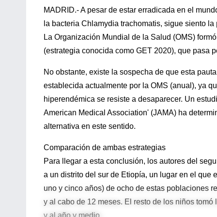
MADRID.- A pesar de estar erradicada en el mundo
la bacteria Chlamydia trachomatis, sigue siento la
La Organización Mundial de la Salud (OMS) formó 
(estrategia conocida como GET 2020), que pasa por 
No obstante, existe la sospecha de que esta pauta
establecida actualmente por la OMS (anual), ya 
hiperendémica se resiste a desaparecer. Un estudio
American Medical Association' (JAMA) ha determin
alternativa en este sentido.
Comparación de ambas estrategias
Para llegar a esta conclusión, los autores del seg
a un distrito del sur de Etiopía, un lugar en el que
uno y cinco años) de ocho de estas poblaciones reci
y al cabo de 12 meses. El resto de los niños tomó 
y al año y medio.