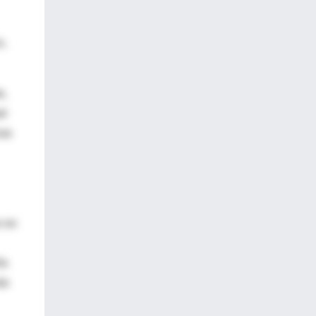
o,
e,
ad
ias
r en
ña
ás