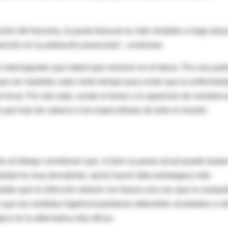
nación del tracoma, la pauta bianual es más rentable a largo plaz
rición en la población preescolar", continúan.
 interrogantes que habrá que resolver en el futuro. Por una part
 que ser repetida cada cierto tiempo para evitar que la enfermed
local. Por otro lado, existe el temor a la aparición de resistenc
a que trae de cabeza a los especialistas de todo el mundo.
ña al trabajo corroboran que, si bien la pauta anual puede basta
edad es muy prevalente, quizá hacen falta estrategias más
obable que la infección retorne con fuerza una vez que la campa
n que las medidas higiénicosanitarias obtendrán resultados a m
gica es la alternativa más eficaz.